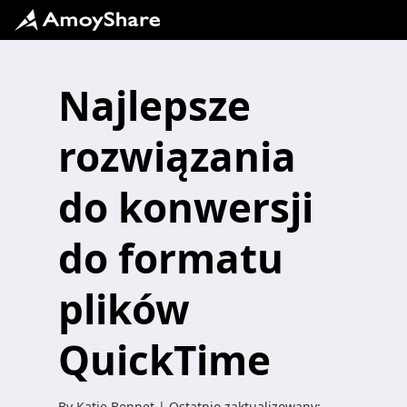
Najlepsze
rozwiązania
do konwersji
do formatu
plików
QuickTime
By
Katie Bennet
| Ostatnio zaktualizowany: