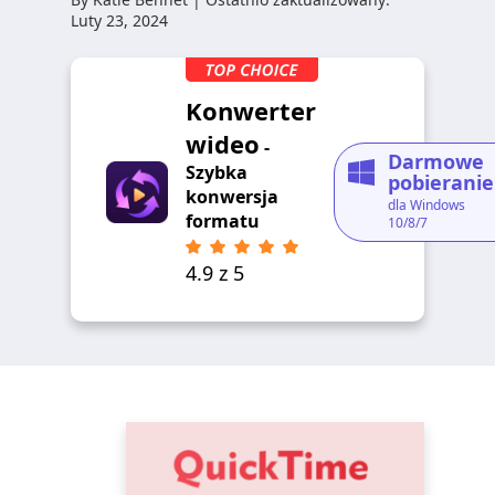
Luty 23, 2024
Konwerter
wideo
-
Darmowe
Szybka
pobieranie
konwersja
dla Windows
formatu
10/8/7
4.9 z 5