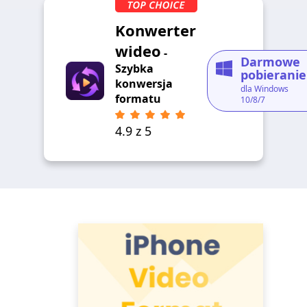
Konwerter
wideo
-
Darmowe
Szybka
pobieranie
konwersja
dla Windows
formatu
10/8/7
4.9 z 5