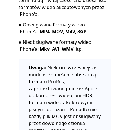
terminologii, w tej części znajdziesz lista
formatów wideo akceptowanych przez
iPhone'a.
● Obsługiwane formaty wideo
iPhone'a:
MP4
,
MOV
,
M4V
,
3GP
.
● Nieobsługiwane formaty wideo
iPhone'a:
Mkv
,
AVI
,
WMV
, itp.
Uwaga:
Niektóre wcześniejsze
modele iPhone'a nie obsługują
formatu ProRes,
zaprojektowanego przez Apple
do kompresji wideo, ani HDR,
formatu wideo z kolorowymi i
jasnymi obrazami. Ponadto nie
każdy plik MOV jest obsługiwany
przez dowolnego członka