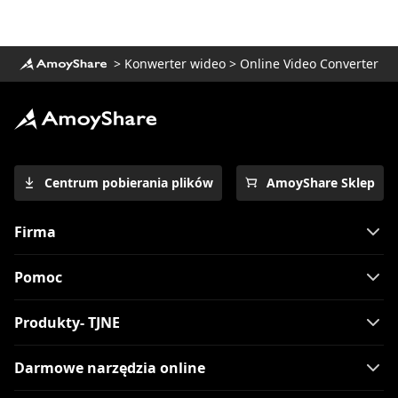
Recenzja CloudConvert: czy jest
bezpieczna i niezawodna?
>
Konwerter wideo
>
Online Video Converter
5 najlepszych konwerterów do konwersji
MOV na MP4 na iPhone 2023
2023 Najnowsze metody konwersji MKV
na MP4
Sprawdzone metody 4 dotyczące łatwej
Centrum pobierania plików
AmoyShare Sklep
konwersji MPEG do MP4
[2 Nadzwyczajne narzędzia] Jak
Firma
przekonwertować M4V na MP4 na
komputerze Mac
Pomoc
Jak z łatwością przekonwertować MKV na
MP4 na OBS?
Produkty- TJNE
[Najlepsze 4 łatwe w użyciu metody] Jak
grać w WebM na iPhonie
Darmowe narzędzia online
Jak szybko naprawić wideo, które nie jest