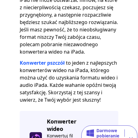
iPad nie może odtwarzać filmów, na które
z niecierpliwością czekasz, poczujesz się
przygnębiony, a następnie rozpaczliwie
będziesz szukać najbliższego rozwiązania.
Jeśli masz pewność, że to nieobsługiwany
format niszczy Twój zabójca czasu,
polecam pobranie niezawodnego
konwertera wideo na iPada.
Konwerter pszczół
to jeden z najlepszych
konwerterów wideo na iPada, którego
można użyć do uzyskania formatu wideo i
audio iPada. Każde wahanie opóźni twoją
satysfakcję. Skorzystaj z tej szansy i
uwierz, że Twój wybór jest słuszny!
Konwerter
wideo
Darmowe
Konwertuj fil
pobieranie