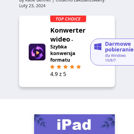
Luty 23, 2024
Konwerter
wideo
-
Darmowe
Szybka
pobieranie
konwersja
dla Windows
formatu
10/8/7
4.9 z 5