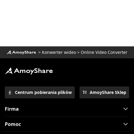
Jak wyeksportować iMovie do MP4 za
pomocą Mac / Windows / iPhone?
Metody 3 i przewodnik po krokach 3 do
konwersji MP4 na AVI
Recenzja CloudConvert: czy jest
bezpieczna i niezawodna?
>
Konwerter wideo
>
Online Video Converter
5 najlepszych konwerterów do konwersji
MOV na MP4 na iPhone 2023
2023 Najnowsze metody konwersji MKV
na MP4
Sprawdzone metody 4 dotyczące łatwej
Centrum pobierania plików
AmoyShare Sklep
konwersji MPEG do MP4
[2 Nadzwyczajne narzędzia] Jak
Firma
przekonwertować M4V na MP4 na
komputerze Mac
Pomoc
Jak z łatwością przekonwertować MKV na