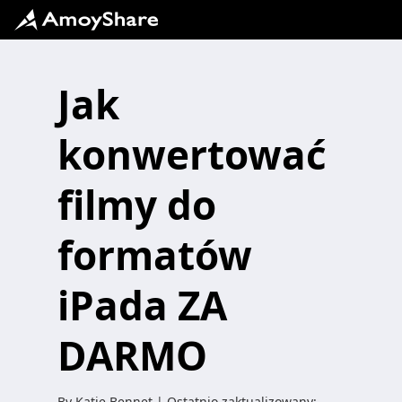
Jak
konwertować
filmy do
formatów
iPada ZA
DARMO
By
Katie Bennet
| Ostatnio zaktualizowany: