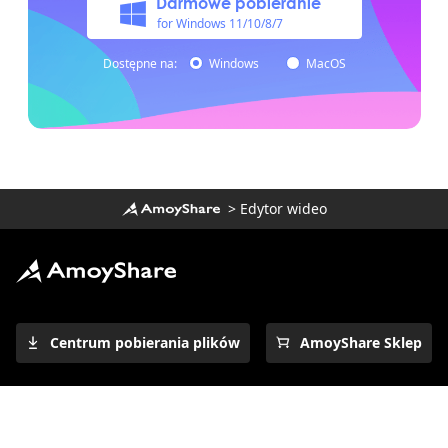
Darmowe pobieranie
for Windows 11/10/8/7
Dostępne na:
Windows
MacOS
> Edytor wideo
Centrum pobierania plików
AmoyShare Sklep
Firma