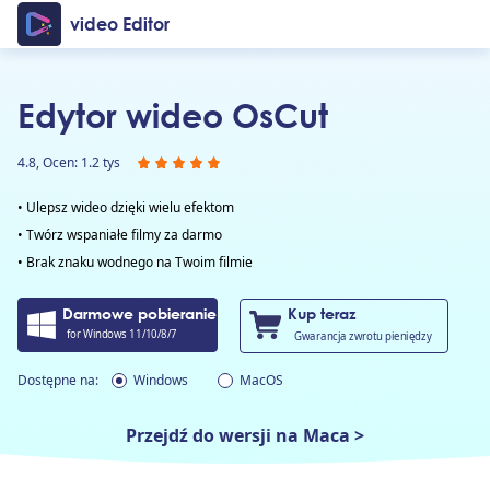
video Editor
Edytor wideo OsCut
4.8, Ocen: 1.2 tys
• Ulepsz wideo dzięki wielu efektom
• Twórz wspaniałe filmy za darmo
• Brak znaku wodnego na Twoim filmie
Darmowe pobieranie
Kup teraz
for Windows 11/10/8/7
Gwarancja zwrotu pieniędzy
Dostępne na:
Windows
MacOS
Przejdź do wersji na Maca >