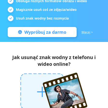
Obsługa różnych formatów obrazu i wideo
Magicznie usuń coś ze zdjęcia/wideo
Usuń znak wodny bez rozmycia
Wypróbuj za darmo
Więcej
>
Jak usunąć znak wodny z telefonu i
wideo online?