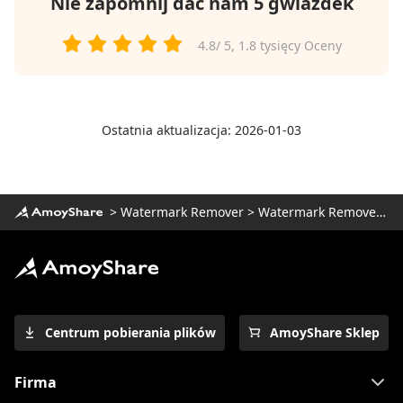
Nie zapomnij dać nam 5 gwiazdek
4.8
/ 5,
1.8 tysięcy
Oceny
Ostatnia aktualizacja: 2026-01-03
>
Watermark Remover
>
Watermark Remover Online
Centrum pobierania plików
AmoyShare Sklep
Firma