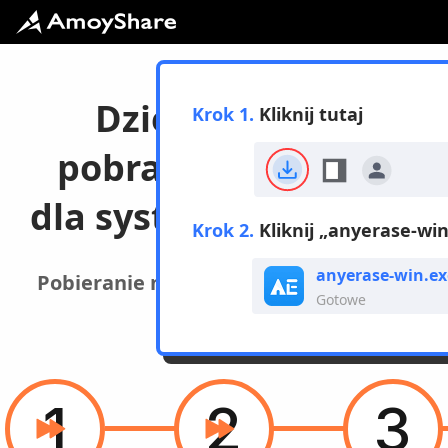
Dziękujemy za
Krok 1.
Kliknij tutaj
pobranie AnyErase
dla systemu Windows
Krok 2.
Kliknij „anyerase-win
anyerase-win.ex
Pobieranie nie rozpoczyna się? Proszę
Gotowe
Kliknij tutaj >
1
2
3