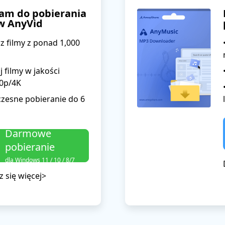
am do pobierania
w AnyVid
rz filmy z ponad 1,000
j filmy w jakości
0p/4K
czesne pobieranie do 6
Darmowe
pobieranie
dla Windows 11 / 10 / 8/7
 się więcej>