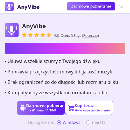
Darmowe pobieranie
AnyVibe
4.8, Ocen: 5.8 tys
(Recenzje)
Wzmacniacz dźwięku oparty na sztucznej
inteligencji
• Usuwa wszelkie szumy z Twojego dźwięku
• Poprawia przejrzystość mowy lub jakość muzyki
• Brak ograniczeń co do długości lub rozmiaru pliku
• Kompatybilny ze wszystkimi formatami audio
Darmowe pobieranie
Kup teraz
dla Windows 11/10/8
Gwarancja zwrotu pieniędzy
Dostępne na:
Windows
macOS