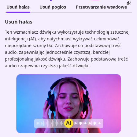
dług
Usuń hałas
Usuń pogłos
Przetwarzanie wsadowe
Usuń hałas
U
Ten wzmacniacz dźwięku wykorzystuje technologię sztucznej
Dz
inteligencji (AI), aby natychmiast wykrywać i eliminować
wz
i
niepożądane szumy tła. Zachowuje on podstawową treść
na
do
audio, zapewniając jednocześnie czystszą, bardziej
ła
profesjonalną jakość dźwięku. Zachowuje podstawową treść
zł
e
audio i zapewnia czystszą jakość dźwięku.