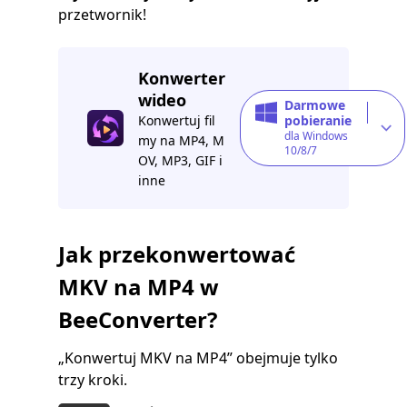
przetwornik!
Konwerter
wideo
Darmowe
Konwertuj fil
pobieranie
dla Windows
my na MP4, M
10/8/7
OV, MP3, GIF i
inne
Jak przekonwertować
MKV na MP4 w
BeeConverter?
„Konwertuj MKV na MP4” obejmuje tylko
trzy kroki.