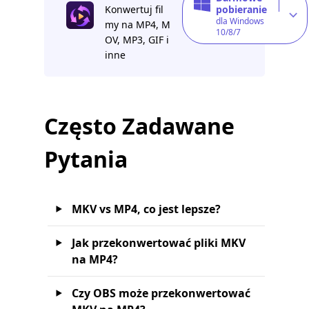
Konwertuj fil
pobieranie
dla Windows
my na MP4, M
10/8/7
OV, MP3, GIF i
inne
Często Zadawane
Pytania
MKV vs MP4, co jest lepsze?
Jak przekonwertować pliki MKV
na MP4?
Czy OBS może przekonwertować