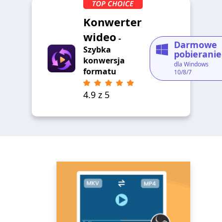
Konwerter
wideo
-
Darmowe
Szybka
pobieranie
konwersja
dla Windows
formatu
10/8/7
4.9 z 5