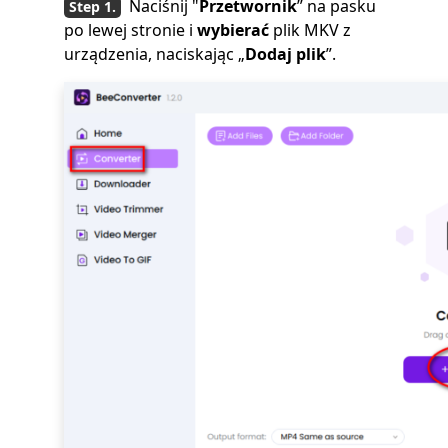
Naciśnij "
Przetwornik
” na pasku
po lewej stronie i
wybierać
plik MKV z
urządzenia, naciskając „
Dodaj plik
”.