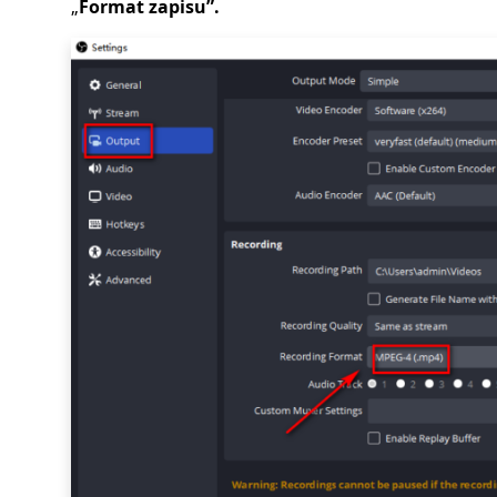
„
Format zapisu”.