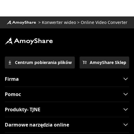
na MP4 [Najłatwiejszy sposób]
Top 7 niezbędnych odtwarzaczy do
łatwego odtwarzania FLV na Macu 2023
>
Konwerter wideo
>
Online Video Converter
Jak odtwarzać pliki MOV w systemie
Windows 10? [100% wykonalne
wskazówki]
Centrum pobierania plików
AmoyShare Sklep
Firma
Pomoc
Produkty- TJNE
Darmowe narzędzia online