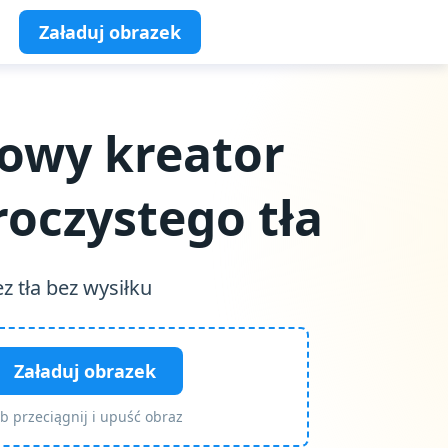
Załaduj obrazek
owy kreator
roczystego tła
z tła bez wysiłku
Załaduj obrazek
ub przeciągnij i upuść obraz