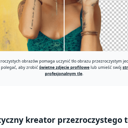
zroczystych obrazów pomaga uczynić tło obrazu przezroczystym je
polegać, aby zrobić
świetne zdjęcie profilowe
lub umieść swój
st
profesjonalnym tle
.
czny kreator przezroczystego t