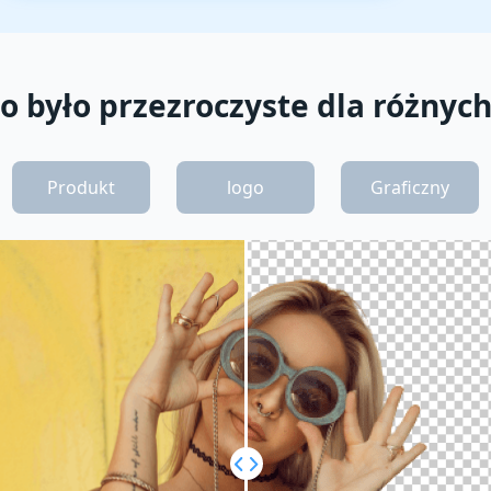
ło było przezroczyste dla różny
Produkt
logo
Graficzny