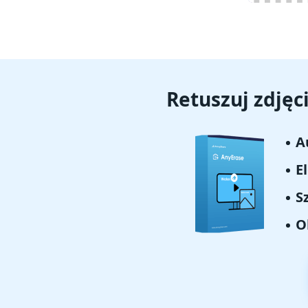
Retuszuj zdjęc
A
E
S
O