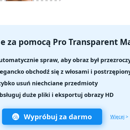
ie za pomocą Pro Transparent M
utomatycznie spraw, aby obraz był przezrocz
legancko obchodź się z włosami i postrzępio
zybko usuń niechciane przedmioty
bsługuj duże pliki i eksportuj obrazy HD
Wypróbuj za darmo
Więcej
>