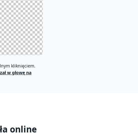
dnym kliknięciem.
Z pomocą tego darmowego kreatora przezroc
rzał w głowę na
zapewnić wyraźny obraz produktu,
ła online