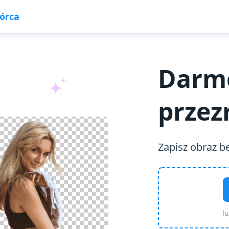
wórca
Darm
przez
Zapisz obraz be
l