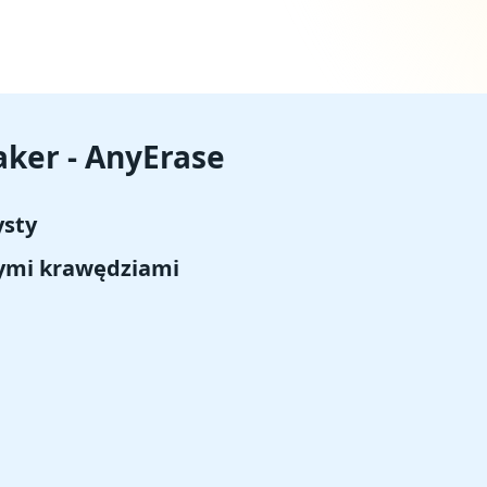
aker - AnyErase
ysty
nymi krawędziami