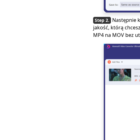
[2 Nadzwyczajne
narzędzia] Jak
Następnie k
przekonwertować
M4V na MP4 na
jakość, którą chce
komputerze Mac
MP4 na MOV bez utr
[Najlepsze 4 łatwe w
użyciu metody] Jak
grać w WebM na
iPhonie
Użyj FFmpeg, aby
przekonwertować
MKV na MP4
[Najłatwiejszy
sposób]
Top 7 niezbędnych
odtwarzaczy do
łatwego odtwarzania
FLV na Macu 2023