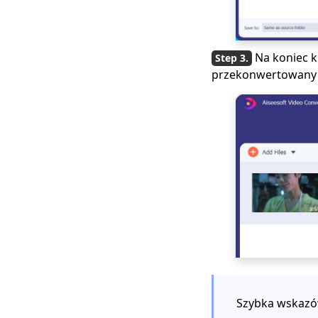
Jak odtwarzać pliki
MOV w systemie
Windows 10? [100%
wykonalne
Na koniec k
wskazówki]
przekonwertowany p
Szybka wskazó