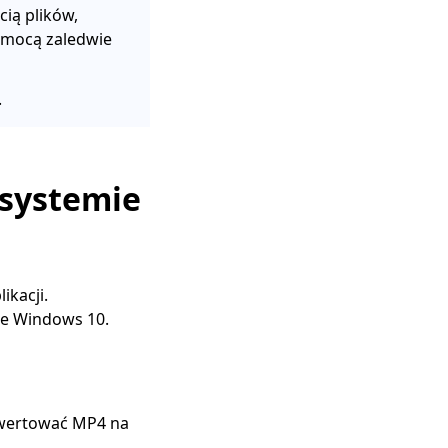
ią plików,
omocą zaledwie
.
systemie
ikacji.
ie Windows 10.
nwertować MP4 na