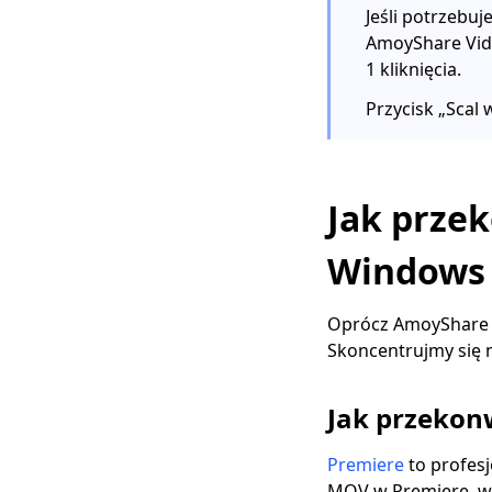
Jeśli potrzebu
AmoyShare Vid
1 kliknięcia.
Przycisk „Scal 
Jak prze
Windows 
Oprócz AmoyShare V
Skoncentrujmy się 
Jak przeko
Premiere
to profes
MOV w Premiere, wy