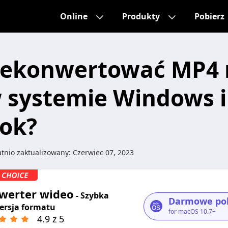
Online
Produkty
Pobierz
zekonwertować MP4 
systemie Windows i
ok?
tnio zaktualizowany:
Czerwiec 07, 2023
werter wideo
- Szybka
Darmowe pob
rsja formatu
for macOS 10.7+
4.9 z 5