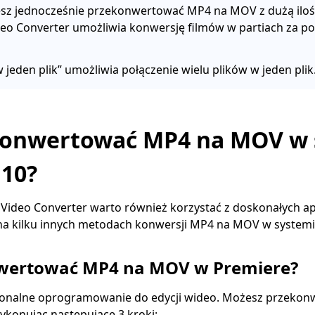
jesz jednocześnie przekonwertować MP4 na MOV z dużą ilośc
eo Converter umożliwia konwersję filmów w partiach za p
w jeden plik” umożliwia połączenie wielu plików w jeden plik
konwertować MP4 na MOV w 
10?
ideo Converter warto również korzystać z doskonałych apl
na kilku innych metodach konwersji MP4 na MOV w system
nwertować MP4 na MOV w Premiere?
jonalne oprogramowanie do edycji wideo. Możesz przeko
konując następujące 3 kroki: