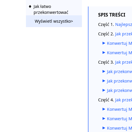
Jak łatwo
przekonwertować
SPIS TREŚCI
MP4 na WAV 2023 [5
Wyświetl wszystko>
darmowych
Część 1.
Najleps
sposobów]
Część 2.
Jak prz
Jak przekonwertować
Konwertuj M
AVI na MP4 na
różnych
Konwertuj 
urządzeniach?
Część 3.
Jak prz
Proste sposoby
Jak przekon
konwersji WebM na
MP4
Jak przekon
Jak przekon
5 Najlepsze sposoby
kompresji MP4 na
Część 4.
Jak prz
komputerze Mac
[Przewodnik krok po
Konwertuj M
kroku]
Konwertuj 
[5 najlepszych
Konwertuj 
sposobów] Jak