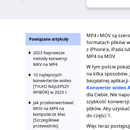
MP4 i MOV są szero
Powiązane artykuły
formatach plików w
z iPhone'a, iPada 
2023 Najnowsze
MP4 na MOV.
metody konwersji
MKV na MP4
W tym poście poka
na kilka sposobów. 
10 najlepszych
bezpłatnej aplikacj
konwerterów wideo
[TYLKO NAJLEPSZY
Konwerter wideo 
WYBÓR] w 2023 r.
dla Ciebie. Nie nap
szybkość konwersji. 
Jak przekonwertować
plików. Aby uzyskać
MOV na MP4 na
komputerze Mac
do części 1.
[Szczegółowe
Więc teraz postępu
przewodniki]