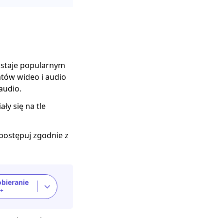
ostaje popularnym
tów wideo i audio
audio.
ły się na tle
postępuj zgodnie z
bieranie
7+