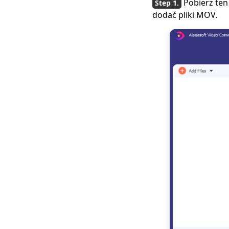
Pobierz ten
dodać pliki MOV.
4 najlepsze
konwertery do
konwersji FLV na MP4
na dowolnym
urządzeniu
5 najlepszych
konwerterów do
konwersji MOV na
MP4 na iPhone 2023
[4 Najlepsze sposoby]
Jak szybko
przekonwertować
WMV na MP4 na
komputerze Mac
Jak skompresować
plik MOV na
komputerze
[Szczegółowe
przewodniki]