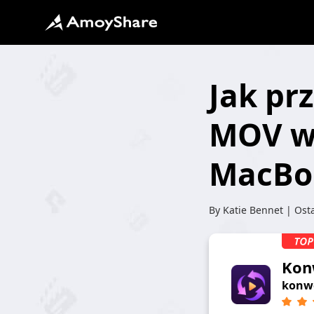
Jak pr
MOV w 
MacBo
By
Katie Bennet
| Osta
Kon
konwe