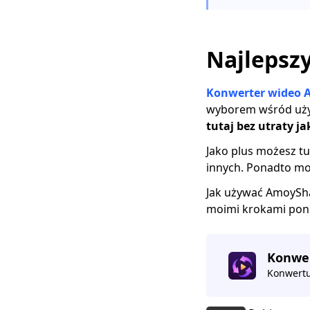
skompresować wideo
w systemie Windows
10
Najlepsz
[3 Niesamowite
narzędzia] Jak
Konwerter wideo 
przekonwertować AVI
na MP4 na Macu 2023
wyborem wśród uży
tutaj bez utraty ja
Jak przekonwertować
VOB na MP4 [5
Jako plus możesz tut
niesamowitych
innych. Ponadto moż
konwerterów]
Jak używać AmoySha
Sprawdzone metody
moimi krokami poni
4 dotyczące łatwej
konwersji MPEG do
MP4
Konwer
Popularne sposoby 5
Konwertu
na konwersję MKV do
AVI [Przewodnik krok
po kroku]