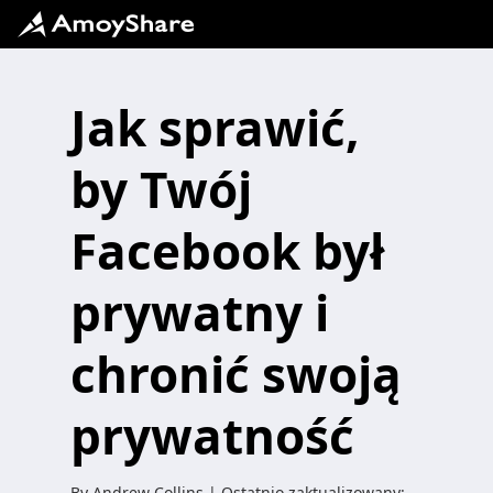
Jak sprawić,
by Twój
Facebook był
prywatny i
chronić swoją
prywatność
By
Andrew Collins
| Ostatnio zaktualizowany: