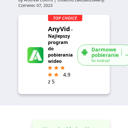
Czerwiec 07, 2023
AnyVid
-
Najlepszy
program
do
Darmowe
pobieranie
pobierania
wideo
for Android
4.9
z 5