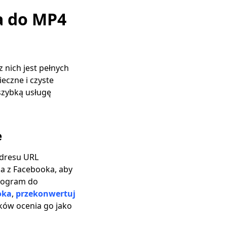
a do MP4
 nich jest pełnych
ieczne i czyste
szybką usługę
e
adresu URL
a z Facebooka, aby
program do
oka
,
przekonwertuj
ków ocenia go jako