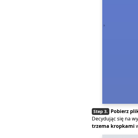
Pobierz pl
Decydując się na w
trzema kropkami
w