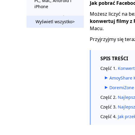
PC, Mac, Android i
Jak pobrać Facebo
iPhone
Możesz liczyć na b
Jak publikować na
konwertuj filmy z
Wyświetl wszystko>
Facebooku (wideo HD
Macu.
i GIF i PDF)
Przyjrzyjmy się teraz
[Szybka wskazówka]
Jak łatwo pobrać
Facebook Live Video
SPIS TREŚCI
10 najlepszych
Część 1.
Konwert
programów do
pobierania filmów z
AmoyShare K
Facebooka Chrome
[aktualizacja 2023]
DoremiZone 
Część 2.
Najleps
[Sprawdzony]
Skuteczny sposób
Część 3.
Najleps
łatwego pobierania
prywatnych filmów z
Część 4.
Jak prz
Facebooka 2023
Jak sprawić, by Twój