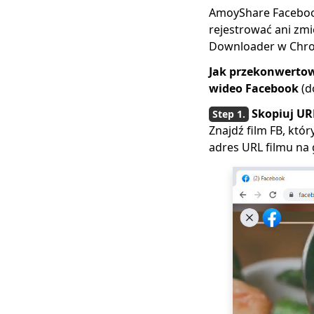
pomocą
AmoyShare Facebook
wbudowanego
rejestrować ani zmi
rejestratora
Downloader w Chrom
Dlaczego Facebook
Jak przekonwerto
się zatrzymuje i jak to
wideo Facebook
(d
naprawić [2023]
Skopiuj UR
Dlaczego Facebook
działa tak wolno?
Znajdź film FB, któr
Napraw to na
adres URL filmu na
komputerze i
telefonie [Aktualizacja
2023]
[Sprawdzone
wskazówki] Napraw
filmy z Facebooka,
które nie są
odtwarzane od razu
Jak dodać muzykę do
posta na Facebooku