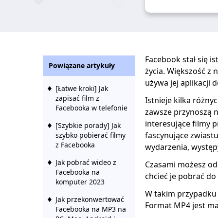
Facebook stał się i
Powiązane artykuły
życia. Większość z
używa jej aplikacji 
[Łatwe kroki] Jak
zapisać film z
Istnieje kilka różn
Facebooka w telefonie
zawsze przynoszą n
interesujące filmy
[Szybkie porady] Jak
fascynujące zwiast
szybko pobierać filmy
z Facebooka
wydarzenia, występy
Jak pobrać wideo z
Czasami możesz odk
Facebooka na
chcieć je pobrać do 
komputer 2023
W takim przypadku
Jak przekonwertować
Format MP4 jest ma
Facebooka na MP3 na