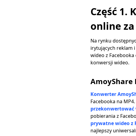
Facebook był
Część 1.
prywatny i chronić
swoją prywatność
online z
[Aktualizacja 2023] 12
najlepszych
programów do
Na rynku dostępnych
pobierania wideo z
irytujących reklam 
Facebooka | Spróbuj
wideo z Facebooka 
ich
konwersji wideo.
[100% pracy] Pobierz
wideo z Facebook
AmoyShare K
Messenger 2023
Jak znaleźć zapisane
Konwerter AmoySh
posty na Facebooku
Facebooka na MP4. 
[najłatwiejszy sposób]
przekonwertować 
Nagrywaj wideo z
pobierania z Faceb
Facebooka na
prywatne wideo z
dowolnym
najlepszy uniwersa
urządzeniu za