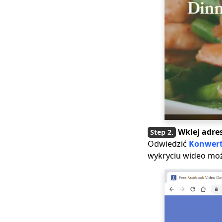
[Profil i historia]
Jak pomyślnie
odzyskać usunięte
wiadomości z
Facebooka
FBDOWN Video
Downloader |
Najlepsze alternatywy
7 do zapisywania
filmów FB
Wklej adre
Odwiedzić
Konwert
wykryciu wideo moż