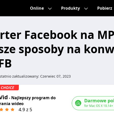
Online
Produkty
Pobierz
ter Facebook na MP4
sze sposoby na konw
FB
tatnio zaktualizowany:
Czerwiec 07, 2023
Vid
- Najlepszy program do
Darmowe pob
rania wideo
for Mac OS X 10.14+
4.9 z 5