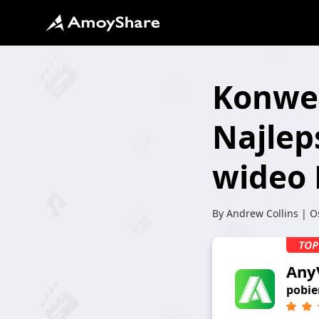
Konwer
Najlep
wideo 
By
Andrew Collins
| Os
Any
pobie