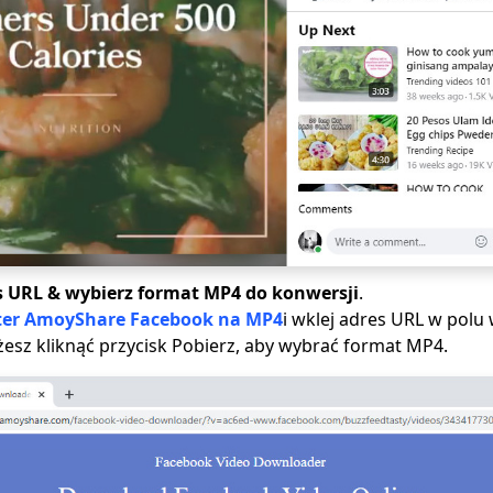
s URL
&
wybierz format MP4 do konwersji
.
er AmoyShare Facebook na MP4
i wklej adres URL w polu
esz kliknąć przycisk Pobierz, aby wybrać format MP4.