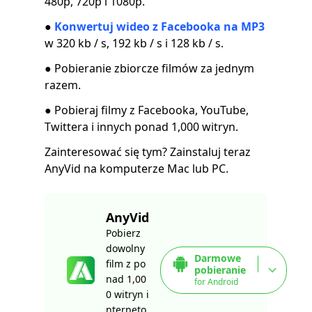
480p, 720p i 1080p.
●
Konwertuj wideo z Facebooka na MP3
w 320 kb / s, 192 kb / s i 128 kb / s.
● Pobieranie zbiorcze filmów za jednym
razem.
● Pobieraj filmy z Facebooka, YouTube,
Twittera i innych ponad 1,000 witryn.
Zainteresować się tym? Zainstaluj teraz
AnyVid na komputerze Mac lub PC.
AnyVid
Pobierz
dowolny
Darmowe
film z po
pobieranie
nad 1,00
for Android
0 witryn i
nterneto