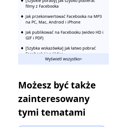
[Szybkie porady] Jak szybko pobierać
filmy z Facebooka
Jak przekonwertować Facebooka na MP3
na PC, Mac, Android i iPhone
Jak publikować na Facebooku (wideo HD i
GIF i PDF)
[Szybka wskazówka] Jak łatwo pobrać
Facebook Live Video
Wyświetl wszystko>
10 najlepszych programów do
pobierania filmów z Facebooka Chrome
[aktualizacja 2023]
Możesz być także
[Sprawdzony] Skuteczny sposób łatwego
pobierania prywatnych filmów z
zainteresowany
Facebooka 2023
Jak sprawić, by Twój Facebook był
tymi tematami
prywatny i chronić swoją prywatność
[Aktualizacja 2023] 12 najlepszych