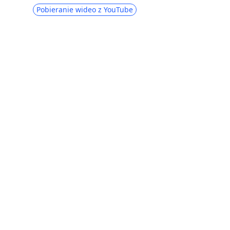
Jak dodać muzykę do posta na Facebooku
Pobieranie wideo z YouTube
[Profil i historia]
Jak pomyślnie odzyskać usunięte
wiadomości z Facebooka
FBDOWN Video Downloader | Najlepsze
alternatywy 7 do zapisywania filmów FB