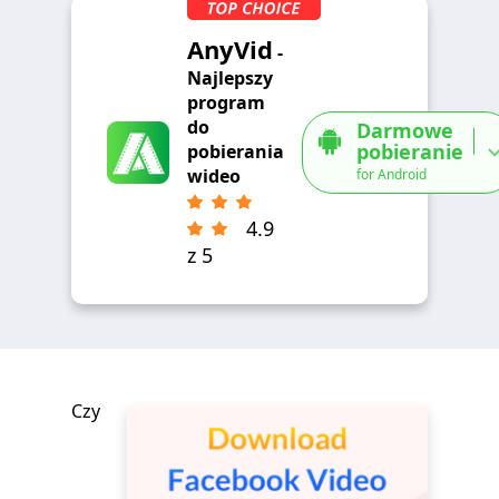
AnyVid
-
Najlepszy
program
do
Darmowe
pobieranie
pobierania
wideo
for Android
4.9
z 5
Czy