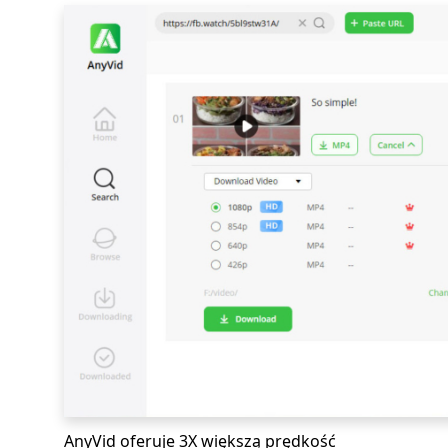
AnyVid oferuje 3X większą prędkość