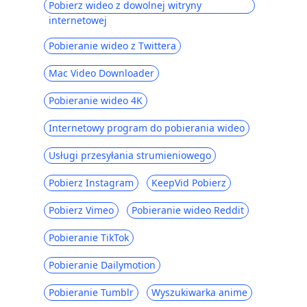
programów do pobierania wideo z
Pobierz wideo z dowolnej witryny
Facebooka | Spróbuj ich
internetowej
[100% pracy] Pobierz wideo z Facebook
Pobieranie wideo z Twittera
Messenger 2023
Mac Video Downloader
Jak znaleźć zapisane posty na Facebooku
[najłatwiejszy sposób]
Pobieranie wideo 4K
Nagrywaj wideo z Facebooka na
Internetowy program do pobierania wideo
dowolnym urządzeniu za pomocą
wbudowanego rejestratora
Usługi przesyłania strumieniowego
Dlaczego Facebook się zatrzymuje i jak to
Pobierz Instagram
KeepVid Pobierz
naprawić [2023]
Dlaczego Facebook działa tak wolno?
Pobierz Vimeo
Pobieranie wideo Reddit
Napraw to na komputerze i telefonie
[Aktualizacja 2023]
Pobieranie TikTok
[Sprawdzone wskazówki] Napraw filmy z
Pobieranie Dailymotion
Facebooka, które nie są odtwarzane od
razu
Pobieranie Tumblr
Wyszukiwarka anime