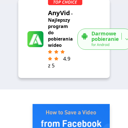
AnyVid
-
Najlepszy
program
do
Darmowe
pobieranie
pobierania
wideo
for Android
4.9
z 5