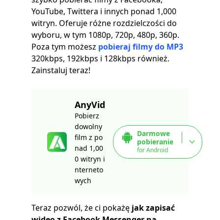
YouTube, Twittera i innych ponad 1,000
witryn. Oferuje różne rozdzielczości do
wyboru, w tym 1080p, 720p, 480p, 360p.
Poza tym możesz
pobieraj filmy do MP3
320kbps, 192kbps i 128kbps również.
Zainstaluj teraz!
AnyVid
Pobierz
dowolny
Darmowe
film z po
pobieranie
nad 1,00
for Android
0 witryn i
nterneto
wych
Teraz pozwól, że ci pokażę
jak zapisać
wideo z Facebook Messenger na