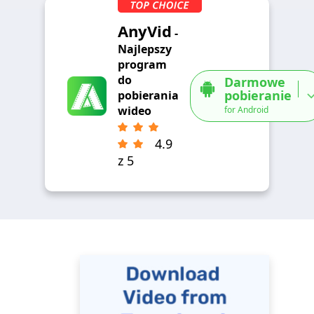
AnyVid
-
Najlepszy
program
do
Darmowe
pobieranie
pobierania
wideo
for Android
4.9
z 5