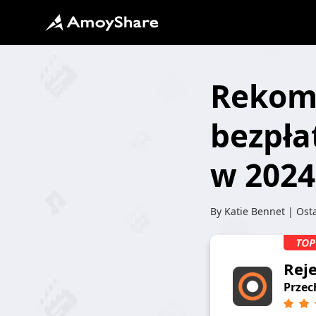
Rekome
bezpła
w 2024
By
Katie Bennet
| Osta
Rej
Przec