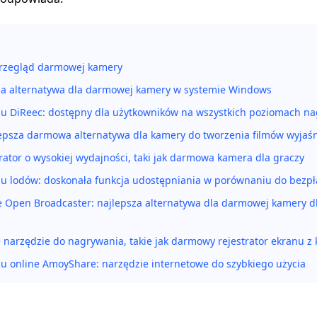
przegląd darmowej kamery
za alternatywa dla darmowej kamery w systemie Windows
nu DiReec: dostępny dla użytkowników na wszystkich poziomach n
epsza darmowa alternatywa dla kamery do tworzenia filmów wyjaśn
rator o wysokiej wydajności, taki jak darmowa kamera dla graczy
nu lodów: doskonała funkcja udostępniania w porównaniu do bezpł
Open Broadcaster: najlepsza alternatywa dla darmowej kamery d
 narzędzie do nagrywania, takie jak darmowy rejestrator ekranu z
nu online AmoyShare: narzędzie internetowe do szybkiego użycia