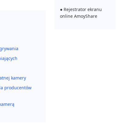
● Rejestrator ekranu
online AmoyShare
agrywania
iających
atnej kamery
la producentów
 kamerą