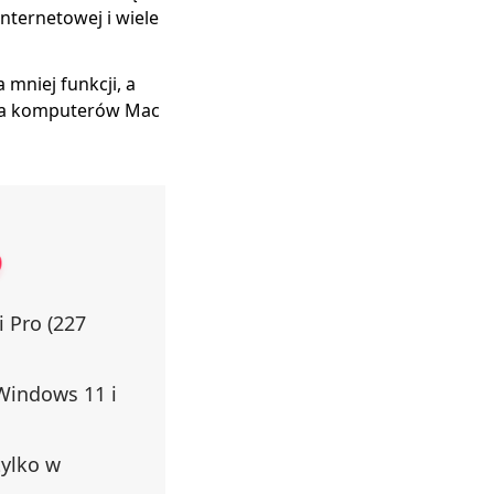
nternetowej i wiele
mniej funkcji, a
 dla komputerów Mac
i Pro (227
Windows 11 i
tylko w