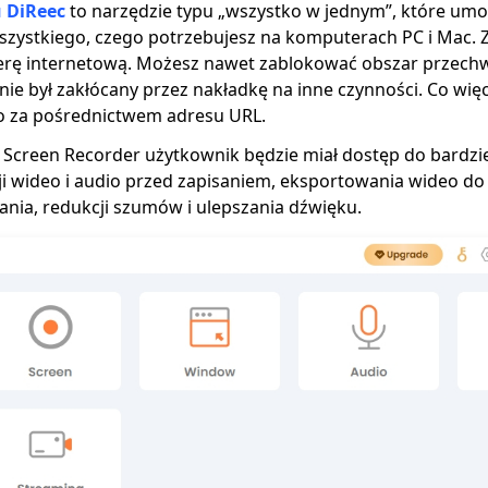
u DiReec
to narzędzie typu „wszystko w jednym”, które umo
zystkiego, czego potrzebujesz na komputerach PC i Mac. Z
erę internetową. Możesz nawet zablokować obszar przech
ie był zakłócany przez nakładkę na inne czynności. Co wi
o za pośrednictwem adresu URL.
 Screen Recorder użytkownik będzie miał dostęp do bardzie
cji wideo i audio przed zapisaniem, eksportowania wideo d
nia, redukcji szumów i ulepszania dźwięku.