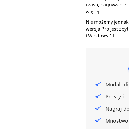
czasu, nagrywanie 
więcej.
Nie możemy jednak 
wersja Pro jest zb
i Windows 11.
Mudah d
Prosty i p
Nagraj d
Mnóstwo f