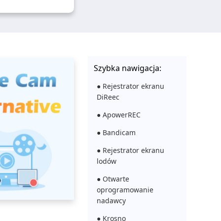
Szybka nawigacja:
● Rejestrator ekranu
DiReec
● ApowerREC
● Bandicam
● Rejestrator ekranu
lodów
● Otwarte
oprogramowanie
nadawcy
● Krosno