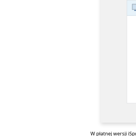
nagrywać ekran na
Samsungu
Przechwytywanie
ekranu VLC:
Nagrywanie ekranu
może być łatwym
zadaniem
Najlepsze
oprogramowanie do
nagrywania ekranu
[Aktualizacja 2023]
Najlepszy rejestrator
ekranu systemu
Windows 10 dostępny
dla Ciebie
W płatnej wersji iS