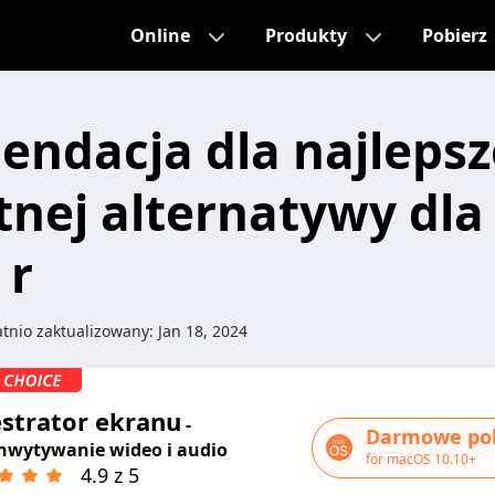
Online
Produkty
Pobierz
ndacja dla najlepsz
tnej alternatywy dl
 r
tnio zaktualizowany:
Jan 18, 2024
estrator ekranu
-
Darmowe pob
hwytywanie wideo i audio
for macOS 10.10+
4.9 z 5