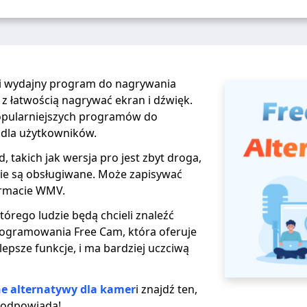
 i wydajny program do nagrywania
z łatwością nagrywać ekran i dźwięk.
jpopularniejszych programów do
dla użytkowników.
, takich jak wersja pro jest zbyt droga,
ie są obsługiwane. Może zapisywać
ormacie WMV.
tórego ludzie będą chcieli znaleźć
rogramowania Free Cam, która oferuje
lepsze funkcje, i ma bardziej uczciwą
e alternatywy dla kamer
i znajdź ten,
i odpowiada!