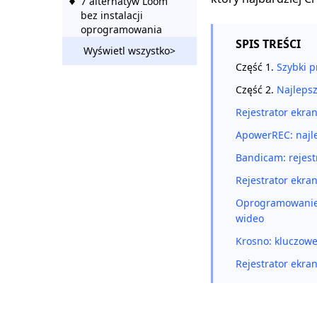
7 alternatyw Loom
bez instalacji
oprogramowania
SPIS TREŚCI
Wyświetl wszystko>
Najlepsza darmowa
Część 1.
Szybki 
alternatywa Snagit w
2023 r. [pełne
Część 2.
Najleps
porównanie]
Rejestrator ekra
Top 8 najlepszych
ApowerREC: najl
alternatyw Camtasia
[darmowe i płatne]
Bandicam: rejest
10 doskonałych
Rejestrator ekra
darmowych
Oprogramowanie 
rejestratorów ekranu
wideo
bez znaku wodnego
2023
Krosno: kluczowe
5 sposobów na
Rejestrator ekra
nagrywanie historii
na Instagramie ze
szczegółowymi
krokami