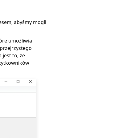
nesem, abyśmy mogli
óre umożliwia
przejrzystego
jest to, że
użytkowników