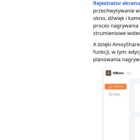
Rejestrator ekran
przechwytywanie ws
okno, dźwięk i kam
proces nagrywania n
strumieniowe wide
A dzięki AmoyShare
funkcji, w tym: edy
planowania nagrywa