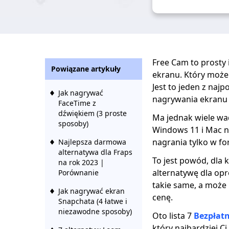
Free Cam to prosty
Powiązane artykuły
ekranu. Który może 
Jest to jeden z na
Jak nagrywać
nagrywania ekranu 
FaceTime z
dźwiękiem (3 proste
Ma jednak wiele wad
sposoby)
Windows 11 i Mac n
nagrania tylko w f
Najlepsza darmowa
alternatywa dla Fraps
To jest powód, dla k
na rok 2023 |
alternatywę dla op
Porównanie
takie same, a może 
Jak nagrywać ekran
cenę.
Snapchata (4 łatwe i
niezawodne sposoby)
Oto lista 7
Bezpłatn
który najbardziej C