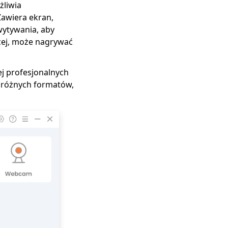
żliwia
awiera ekran,
wytywania, aby
ęcej, może nagrywać
j profesjonalnych
o różnych formatów,