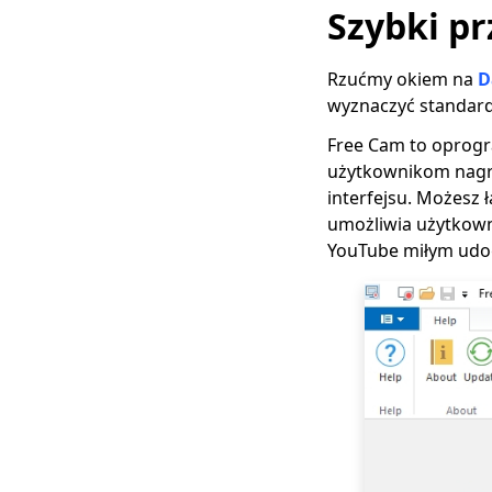
Szybki p
Jak zrobić zrzut
ekranu całej strony w
Rzućmy okiem na
D
2023 r
wyznaczyć standard 
Jak nagrać
prezentację
Free Cam to oprog
programu PowerPoint
użytkownikom nagry
(krok po kroku)
interfejsu. Możesz 
umożliwia użytkown
Jak wyświetlić
nagranie ekranowe w
YouTube miłym udo
systemie Windows 11
[4 łatwe i skuteczne
wskazówki]
Jak nagrać
prezentację w
Prezentacjach Google
[5 niesamowitych
sztuczek]
[Przewodnik 2023] Jak