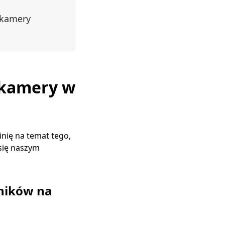
 kamery
 kamery w
inię na temat tego,
 się naszym
wników na