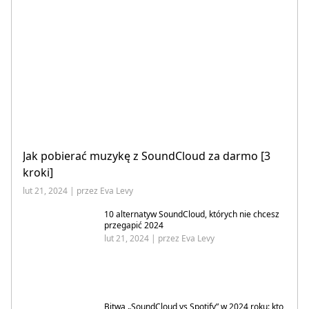
Jak pobierać muzykę z SoundCloud za darmo [3
kroki]
lut 21, 2024 | przez Eva Levy
10 alternatyw SoundCloud, których nie chcesz
przegapić 2024
lut 21, 2024 | przez Eva Levy
Bitwa „SoundCloud vs Spotify” w 2024 roku: kto