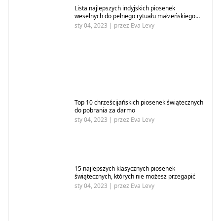
Lista najlepszych indyjskich piosenek
weselnych do pełnego rytuału małżeńskiego
2024
sty 04, 2023 | przez Eva Levy
Top 10 chrześcijańskich piosenek świątecznych
do pobrania za darmo
sty 04, 2023 | przez Eva Levy
15 najlepszych klasycznych piosenek
świątecznych, których nie możesz przegapić
sty 04, 2023 | przez Eva Levy