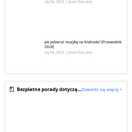
sty 04, 2023 | przez Eva Levy
Jak pobierać muzykę na Androida? [Przewodnik
2024]
sty 04, 2023 | przez Eva Levy
Bezpłatne porady dotyczące wyszukiwania plików MP3
Dowiedz się więcej
>