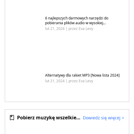
6 najlepszych darmowych narzędzi do
pobierania plików audio w wysokiej
rozdzielczości [100% bezpieczeństwa]
lut 21, 2024 | przez Eva Levy
Alternatywy dla rakiet MP3 [Nowa lista 2024]
lut 21, 2024 | przez Eva Levy
Pobierz muzykę wszelkiego rodzaju
Dowiedz się więcej
>