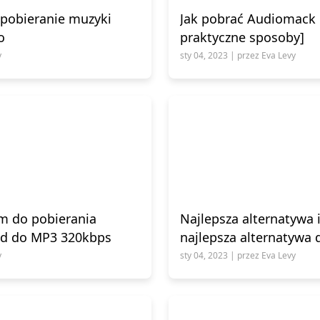
 pobieranie muzyki
Jak pobrać Audiomack 
o
praktyczne sposoby]
y
sty 04, 2023 | przez Eva Levy
m do pobierania
Najlepsza alternatywa 
ud do MP3 320kbps
najlepsza alternatywa 
y
sty 04, 2023 | przez Eva Levy