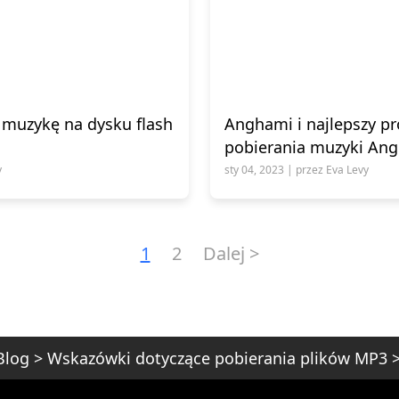
 muzykę na dysku flash
Anghami i najlepszy p
pobierania muzyki An
y
sty 04, 2023 | przez Eva Levy
1
2
Dalej >
Blog
>
Wskazówki dotyczące pobierania plików MP3