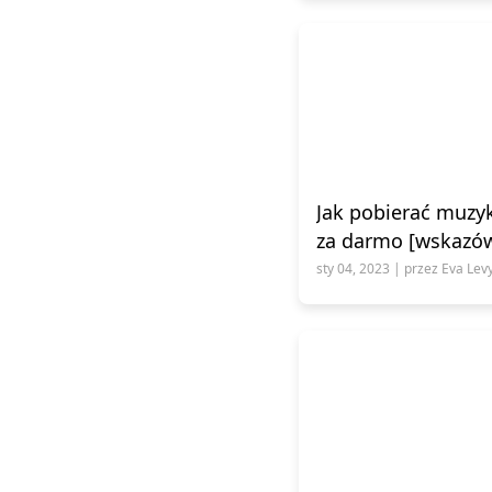
Jak pobierać muzy
za darmo [wskazów
sty 04, 2023 | przez Eva Lev