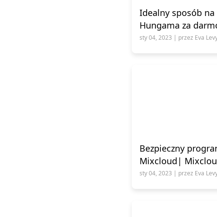
Idealny sposób na
Hungama za darm
sty 04, 2023 | przez Eva Lev
Bezpieczny progra
Mixcloud| Mixclo
sty 04, 2023 | przez Eva Lev