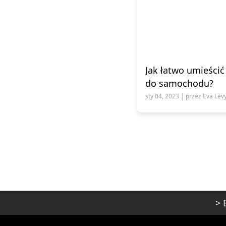
Jak łatwo umieścić
do samochodu?
sty 04, 2023 | przez Eva Lev
>