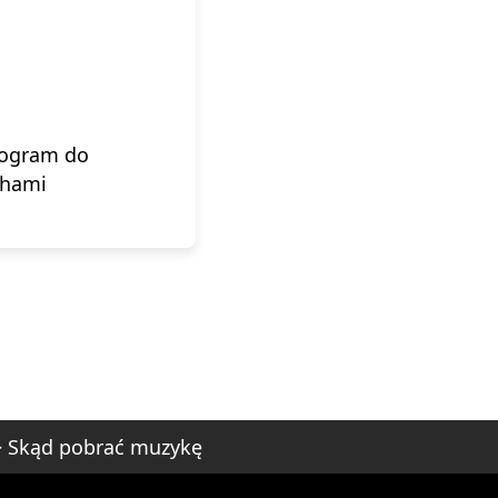
rogram do
ghami
>
Skąd pobrać muzykę