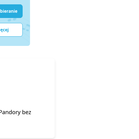
ieranie
ęcej
 Pandory bez