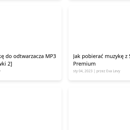
kę do odtwarzacza MP3
Jak pobierać muzykę z 
ki 2]
Premium
y
sty 04, 2023 | przez Eva Levy