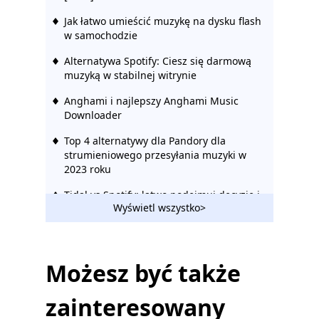
Jak łatwo umieścić muzykę na dysku flash
w samochodzie
Alternatywa Spotify: Ciesz się darmową
muzyką w stabilnej witrynie
Anghami i najlepszy Anghami Music
Downloader
Top 4 alternatywy dla Pandory dla
strumieniowego przesyłania muzyki w
2023 roku
Tidal vs Spotify: łatwo podejmuj decyzje i
Wyświetl wszystko>
pobieraj muzykę
Amazon Music vs Spotify: ciesz się
najlepszą muzyką [2023]
Możesz być także
Spotify vs Pandora | Który jest zwycięzcą,
jeśli chodzi o strumieniowe przesyłanie
zainteresowany
muzyki?