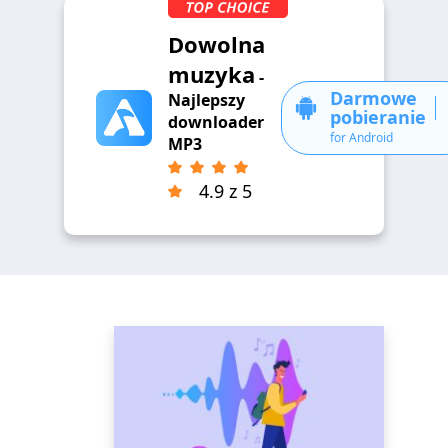
Dowolna
muzyka
-
Darmowe
Najlepszy
pobieranie
downloader
for Android
MP3
4.9 z 5