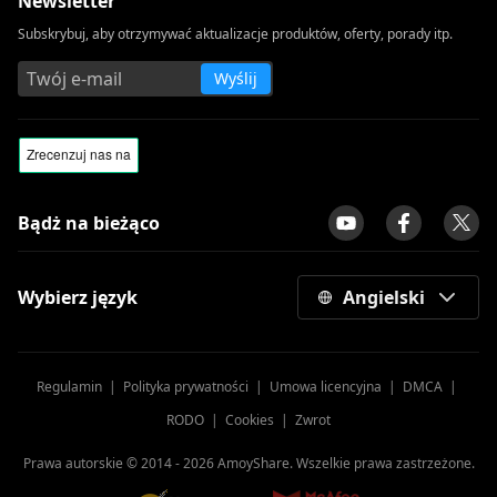
Newsletter
Subskrybuj, aby otrzymywać aktualizacje produktów, oferty, porady itp.
Wyślij
Bądż na bieżąco
Wybierz język
Angielski
Regulamin
|
Polityka prywatności
|
Umowa licencyjna
|
DMCA
|
RODO
|
Cookies
|
Zwrot
Prawa autorskie © 2014 -
2026
AmoyShare. Wszelkie prawa zastrzeżone.