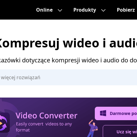
Online
Produkty
Pobierz
Kompresuj wideo i audi
kazówki dotyczące kompresji wideo i audio do d
Darmowe pob
Ucz się w