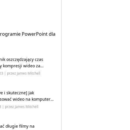
rogramie PowerPoint dla
ik oszczędzający czas
y kompresji wideo za
LC [4 wskazówki]
23 | przez James Mitchell
 i skuteczne] Jak
sować wideo na komputerze
23 | przez James Mitchell
łać długie filmy na