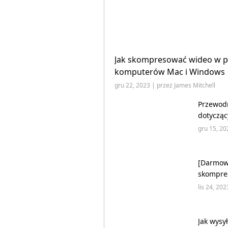
Jak skompresować wideo w p
komputerów Mac i Windows
gru 22, 2023 | przez James Mitchell
Przewodn
dotycząc
pomocą V
gru 15, 20
[Darmowe
skompre
Mac?
lis 24, 20
Jak wysy