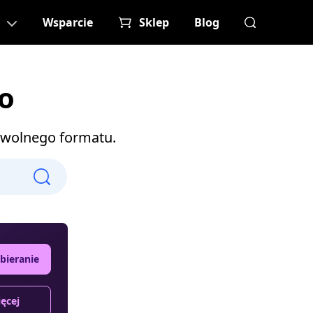
Wsparcie
Sklep
Blog
o
owolnego formatu.
ieranie
ięcej