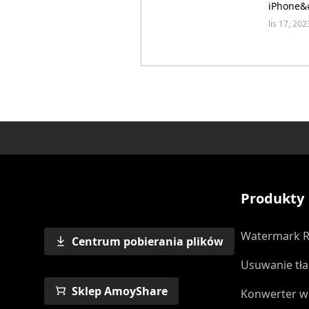
iPhone&#
sposoby
lis 17, 20
Produkty
Watermark 
Centrum pobierania plików
Usuwanie tła
Sklep AmoyShare
Konwerter w