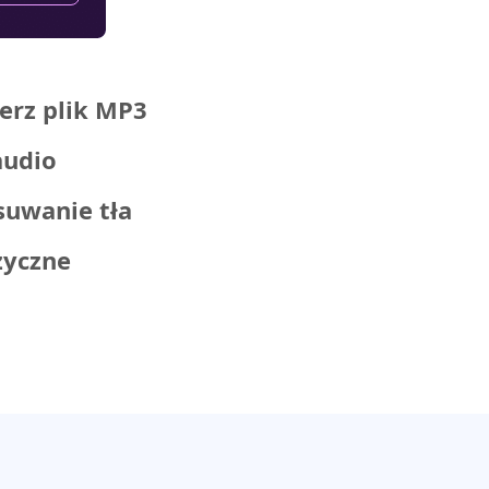
erz plik MP3
audio
suwanie tła
zyczne