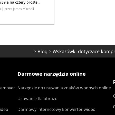
39;a na cztery proste
?
23 | przez James Mitchell
>
Blog
>
Wskazówki dotyczące kompr
Darmowe narzędzia online
Remover
Narzędzie do usuwania znaków wodnych online
Usuwanie tła obrazu
ideo
Darmowy internetowy konwerter wideo