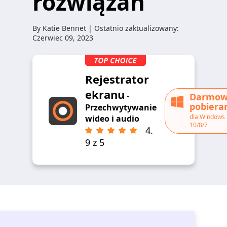
rozwiązań
By
Katie Bennet
| Ostatnio zaktualizowany:
Czerwiec 09, 2023
Rejestrator
ekranu
-
Darmo
pobiera
Przechwytywanie
dla Windows
wideo i audio
10/8/7
4.
9 z 5