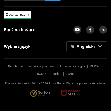
Bądż na bieżąco
Wybierz język
Angielski
Regulamin
|
Polityka prywatności
|
Umowa licencyjna
|
DMCA
|
RODO
|
Cookies
|
Zwrot
Prawa autorskie © 2014 -
2026
AmoyShare. Wszelkie prawa zastrzeżone.