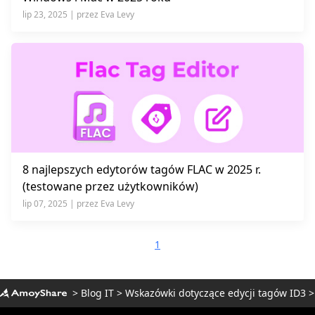
lip 23, 2025 | przez Eva Levy
8 najlepszych edytorów tagów FLAC w 2025 r.
(testowane przez użytkowników)
lip 07, 2025 | przez Eva Levy
1
>
Blog IT
>
Wskazówki dotyczące edycji tagów ID3