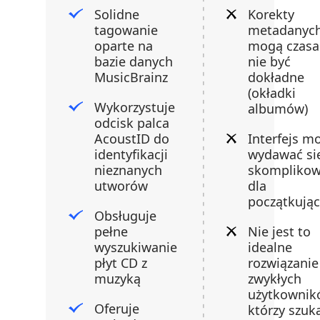
Solidne
Korekty
tagowanie
metadanyc
oparte na
mogą czas
bazie danych
nie być
MusicBrainz
dokładne
(okładki
Wykorzystuje
albumów)
odcisk palca
AcoustID do
Interfejs m
identyfikacji
wydawać si
nieznanych
skompliko
utworów
dla
początkują
Obsługuje
pełne
Nie jest to
wyszukiwanie
idealne
płyt CD z
rozwiązanie
muzyką
zwykłych
użytkownik
Oferuje
którzy szuk