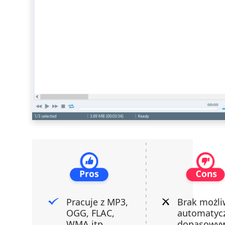
Pracuje z MP3,
Brak możli
OGG, FLAC,
automatyc
WMA itp.
dopasowyw