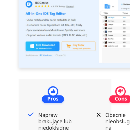
Napraw
Obecnie
brakujące lub
nieobsłu
niedokładne
na