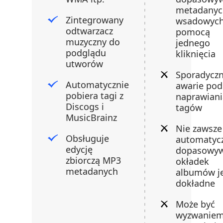
metadanyc
Zintegrowany
wsadowych
odtwarzacz
pomocą
muzyczny do
jednego
podglądu
kliknięcia
utworów
Sporadycz
Automatycznie
awarie pod
pobiera tagi z
naprawiani
Discogs i
tagów
MusicBrainz
Nie zawsze
Obsługuje
automatyc
edycję
dopasowyw
zbiorczą MP3
okładek
metadanych
albumów j
dokładne
Może być
wyzwaniem