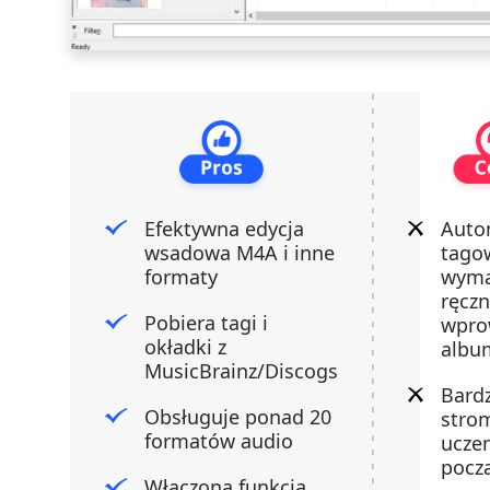
Efektywna edycja
Auto
wsadowa M4A i inne
tago
formaty
wym
ręcz
Pobiera tagi i
wpro
okładki z
albu
MusicBrainz/Discogs
Bardz
Obsługuje ponad 20
stro
formatów audio
uczen
pocz
Włączona funkcja