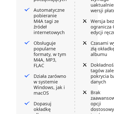
uaktualnie
Automatyczne
wersji płat
pobieranie
M4A tagi ze
Wersja bez
źródeł
ogranicza 
internetowych
edycji ręcz
Obsługuje
Czasami w
popularne
złą okładk
formaty, w tym
albumu
M4A, MP3,
Dokładnoś
FLAC
tagów zale
Działa zarówno
pokrycia b
w systemie
danych
Windows, jak i
Brak
macOS
zaawanso
Dopasuj
opcji
okładkę
dostosowy