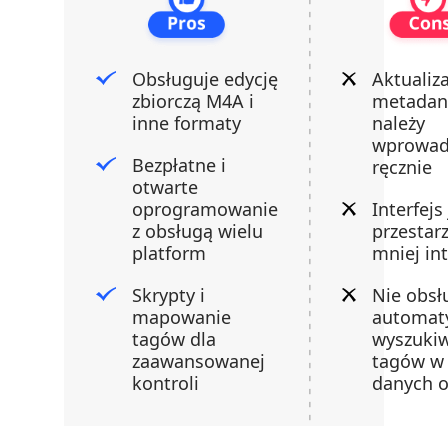
Obsługuje edycję
Aktualiz
zbiorczą M4A i
metadan
inne formaty
należy
wprowad
Bezpłatne i
ręcznie
otwarte
oprogramowanie
Interfejs
z obsługą wielu
przestarz
platform
mniej int
Skrypty i
Nie obsł
mapowanie
automat
tagów dla
wyszuki
zaawansowanej
tagów w
kontroli
danych o