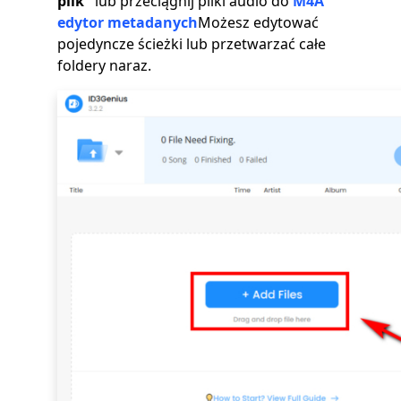
plik"
lub przeciągnij pliki audio do
M4A
edytor metadanych
Możesz edytować
pojedyncze ścieżki lub przetwarzać całe
foldery naraz.