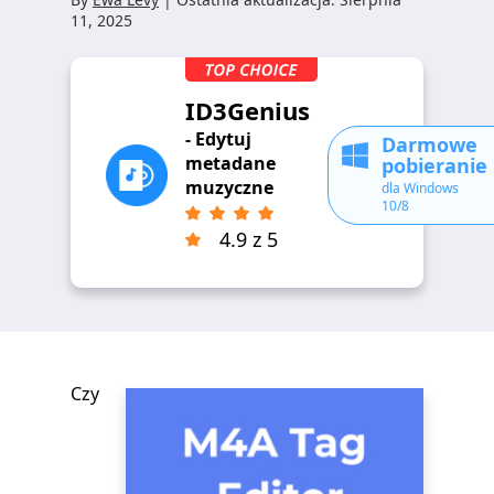
11, 2025
ID3Genius
- Edytuj
Darmowe
metadane
pobieranie
muzyczne
dla Windows
10/8
4.9 z 5
Czy