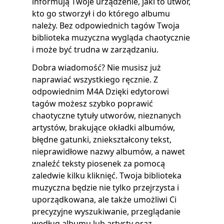
informują Twoje urządzenie, jaki to utwór,
kto go stworzył i do którego albumu
należy. Bez odpowiednich tagów Twoja
biblioteka muzyczna wygląda chaotycznie
i może być trudna w zarządzaniu.
Dobra wiadomość? Nie musisz już
naprawiać wszystkiego ręcznie. Z
odpowiednim M4A Dzięki edytorowi
tagów możesz szybko poprawić
chaotyczne tytuły utworów, nieznanych
artystów, brakujące okładki albumów,
błędne gatunki, zniekształcony tekst,
nieprawidłowe nazwy albumów, a nawet
znaleźć teksty piosenek za pomocą
zaledwie kilku kliknięć. Twoja biblioteka
muzyczna będzie nie tylko przejrzysta i
uporządkowana, ale także umożliwi Ci
precyzyjne wyszukiwanie, przeglądanie
według albumu lub artysty oraz