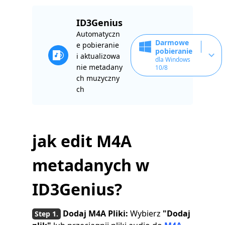
ID3Genius
Automatyczn
Darmowe
e pobieranie
pobieranie
i aktualizowa
dla Windows
nie metadany
10/8
ch muzyczny
ch
jak
edit M4A
metadanych
w
ID3Genius?
Dodaj M4A Pliki:
Wybierz
"Dodaj