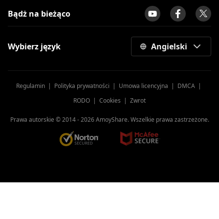
Bądż na bieżąco
Wybierz język
Angielski
Regulamin
|
Polityka prywatności
|
Umowa licencyjna
|
DMCA
|
RODO
|
Cookies
|
Zwrot
Prawa autorskie © 2014 -
2026
AmoyShare. Wszelkie prawa zastrzeżone.