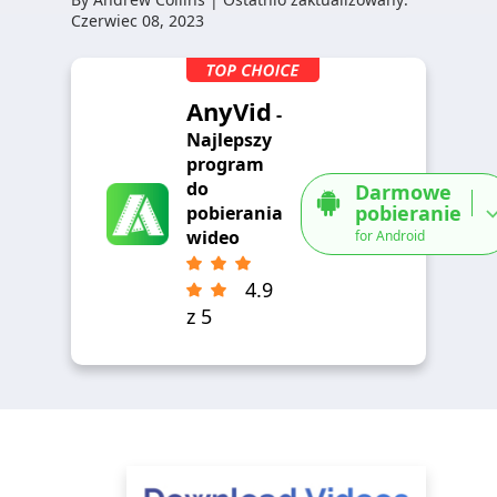
Czerwiec 08, 2023
AnyVid
-
Najlepszy
program
do
Darmowe
pobieranie
pobierania
wideo
for Android
4.9
z 5