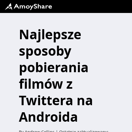
Najlepsze
sposoby
pobierania
filmów z
Twittera na
Androida
By
Andrew Collins
| Ostatnio zaktualizowany: