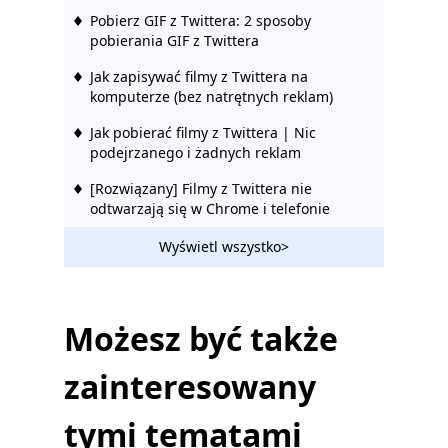
Pobierz GIF z Twittera: 2 sposoby
pobierania GIF z Twittera
Jak zapisywać filmy z Twittera na
komputerze (bez natrętnych reklam)
Jak pobierać filmy z Twittera | Nic
podejrzanego i żadnych reklam
[Rozwiązany] Filmy z Twittera nie
odtwarzają się w Chrome i telefonie
Jak opublikować film na Twitterze
Wyświetl wszystko>
[najlepszy przewodnik]
5 najlepszych aplikacji do pobierania
wideo z Twittera na komputer i telefon
Możesz być także
Top 4 Twitter Video Converter: Konwertuj
zainteresowany
wideo na Twittera
tymi tematami