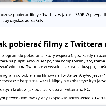
ożesz pobierać filmy z Twittera w jakości 360P. W przypadk
, aby uzyskać adres GIF.
Jak pobierać filmy z Twittera
ny program do pobierania, który wspiera Cię za każdym raze
tera na pulpit. AnyVid jest płynnie kompatybilny z
Systemy
wać wideo na Twitterze w wysokiej jakości z dużą prędkośc
program do pobierania filmów na Twitterze, AnyVid jest w 
korzystasz z bezpłatnej wersji. Nigdy nie zobaczysz irytując
rostych kroków, jak pobrać wideo z Twittera na PC.
wym przyciskiem myszy, aby skopiować adres wideo z Twitte