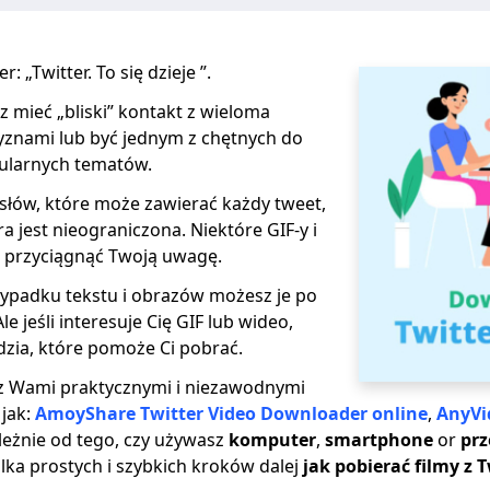
r: „Twitter. To się dzieje ”.
 mieć „bliski” kontakt z wieloma
znami lub być jednym z chętnych do
larnych tematów.
słów, które może zawierać każdy tweet,
a jest nieograniczona. Niektóre GIF-y i
 przyciągnąć Twoją uwagę.
zypadku tekstu i obrazów możesz je po
e jeśli interesuje Cię GIF lub wideo,
dzia, które pomoże Ci pobrać.
ę z Wami praktycznymi i niezawodnymi
 jak:
AmoyShare Twitter Video Downloader online
,
AnyVi
ależnie od tego, czy używasz
komputer
,
smartphone
or
prz
kilka prostych i szybkich kroków dalej
jak pobierać filmy z 