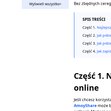
natrętnych reklam)
Bez zbędnych ceregi
Wyświetl wszystko>
[Rozwiązany] Filmy z
Twittera nie
SPIS TREŚCI
odtwarzają się w
Chrome i telefonie
Część 1.
Najlepsz
Jak opublikować film
Część 2.
Jak pobi
na Twitterze
Część 3.
Jak pobi
[najlepszy
przewodnik]
Część 4.
Jak zapi
5 najlepszych
aplikacji do
pobierania wideo z
Twittera na komputer
Część 1. 
i telefon
online
Najlepsze sposoby
pobierania filmów z
Twittera na Androida
Jeśli chcesz korzys
AmoyShare
może b
Top 4 Twitter Video
Converter: Konwertuj