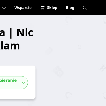
Wsparcie
Sklep
Blog
a | Nic
klam
ieranie