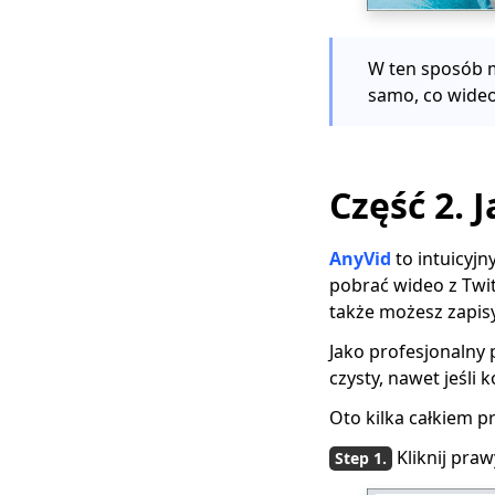
W ten sposób m
samo, co wideo
Część 2. 
AnyVid
to intuicyj
pobrać wideo z Twit
także możesz zapisy
Jako profesjonalny 
czysty, nawet jeśli 
Oto kilka całkiem p
Kliknij pra