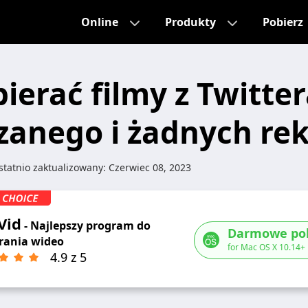
Online
Produkty
Pobierz
ierać filmy z Twitter
zanego i żadnych re
tatnio zaktualizowany:
Czerwiec 08, 2023
Vid
- Najlepszy program do
Darmowe pob
rania wideo
for Mac OS X 10.14+
4.9 z 5