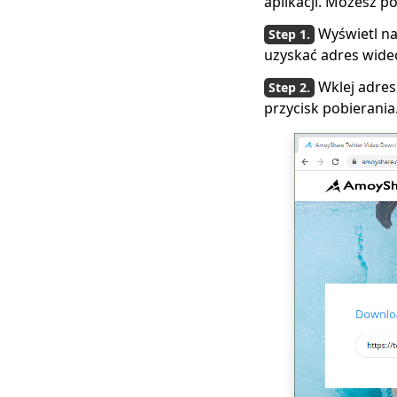
aplikacji. Możesz p
wideo na Twittera
Wyświetl na
uzyskać adres wideo
Wklej adres
przycisk pobierania