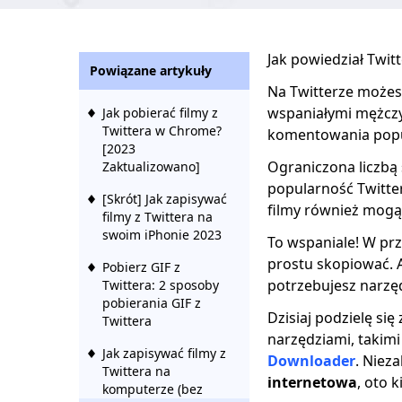
Jak powiedział Twitte
Powiązane artykuły
Na Twitterze możesz
wspaniałymi mężczy
Jak pobierać filmy z
Twittera w Chrome?
komentowania popu
[2023
Ograniczona liczbą 
Zaktualizowano]
popularność Twitter
[Skrót] Jak zapisywać
filmy również mogą
filmy z Twittera na
swoim iPhonie 2023
To wspaniale! W pr
prostu skopiować. Al
Pobierz GIF z
potrzebujesz narzę
Twittera: 2 sposoby
pobierania GIF z
Dzisiaj podzielę si
Twittera
narzędziami, takimi
Jak zapisywać filmy z
Downloader
. Niez
Twittera na
internetowa
, oto 
komputerze (bez