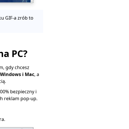
u GIF-a zrób to
 na PC?
m, gdy chcesz
 Windows i Mac
, a
ią.
100% bezpieczny i
ych reklam pop-up.
ra.