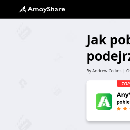
Jak pob
podejr
By
Andrew Collins
| Os
Any
pobie