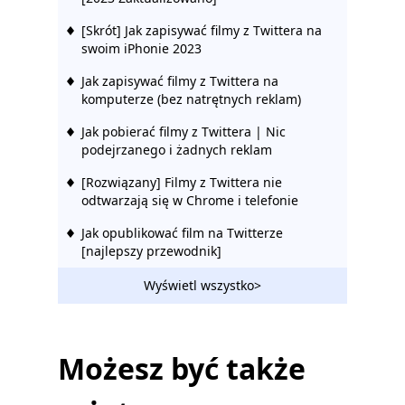
[Skrót] Jak zapisywać filmy z Twittera na
swoim iPhonie 2023
Jak zapisywać filmy z Twittera na
komputerze (bez natrętnych reklam)
Jak pobierać filmy z Twittera | Nic
podejrzanego i żadnych reklam
[Rozwiązany] Filmy z Twittera nie
odtwarzają się w Chrome i telefonie
Jak opublikować film na Twitterze
[najlepszy przewodnik]
5 najlepszych aplikacji do pobierania
Wyświetl wszystko>
wideo z Twittera na komputer i telefon
Najlepsze sposoby pobierania filmów z
Twittera na Androida
Możesz być także
Top 4 Twitter Video Converter: Konwertuj
wideo na Twittera