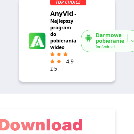
AnyVid
-
Najlepszy
program
do
Darmowe
pobieranie
pobierania
wideo
for Android
4.9
z 5