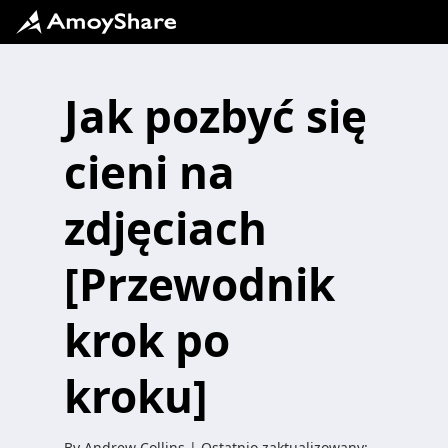
Jak pozbyć się
cieni na
zdjęciach
[Przewodnik
krok po
kroku]
By
Andrew Collins
| Ostatnio zaktualizowany: