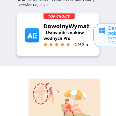
Czerwiec 08, 2023
DowolnyWymaż
Da
pob
- Usuwanie znaków
wodnych Pro
for 
11/10
4.9 z 5