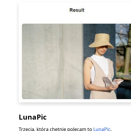
LunaPic
Trzecia, którą chętnie polecam to
LunaPic
.