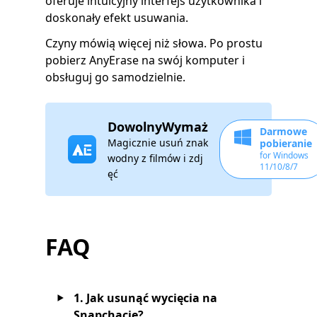
oferuje intuicyjny interfejs użytkownika i
doskonały efekt usuwania.
Czyny mówią więcej niż słowa. Po prostu
pobierz AnyErase na swój komputer i
obsługuj go samodzielnie.
DowolnyWymaż
Darmowe
Magicznie usuń znak
pobieranie
for Windows
wodny z filmów i zdj
11/10/8/7
ęć
FAQ
1. Jak usunąć wycięcia na
Snapchacie?