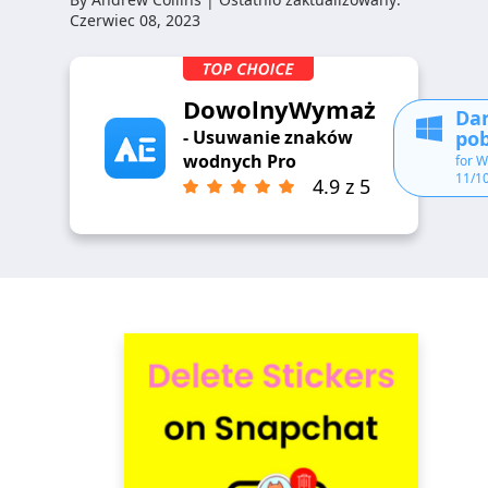
Czerwiec 08, 2023
DowolnyWymaż
Da
pob
- Usuwanie znaków
wodnych Pro
for 
11/10
4.9 z 5