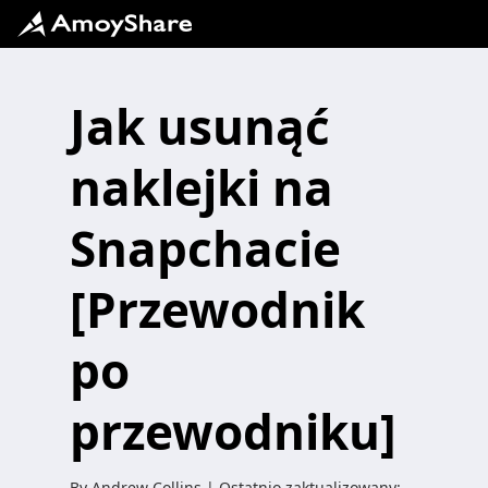
Jak usunąć
naklejki na
Snapchacie
[Przewodnik
po
przewodniku]
By
Andrew Collins
| Ostatnio zaktualizowany: