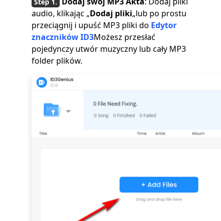
Dodaj swój MP3 Akta
: Dodaj pliki
audio, klikając „
Dodaj pliki
„lub po prostu
przeciągnij i upuść MP3 pliki do
Edytor
znaczników ID3
Możesz przesłać
pojedynczy utwór muzyczny lub cały MP3
folder plików.