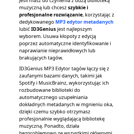
Jeśli masz do czynienia z dużą biblioteką
muzyczną lub chcesz
szybkie i
profesjonalne rozwiązanie
, korzystając z
dedykowanego
MP3 edytor metadanych
lubić
ID3Genius
jest najlepszym
wyborem. Usuwa kłopoty z edycją
poprzez automatyczne identyfikowanie i
naprawianie nieprawidłowych lub
brakujących tagów.
ID3Genius MP3 Edytor tagów łączy się z
zaufanymi bazami danych, takimi jak
Spotify i MusicBrainz, wykorzystując ich
rozbudowane biblioteki do
automatycznego uzupełniania
dokładnych metadanych w mgnieniu oka,
dzięki czemu szybko otrzymasz
profesjonalnie wyglądającą bibliotekę
muzyczną. Ponadto, działa
bezproblemowo ze wszystkimi głównymi