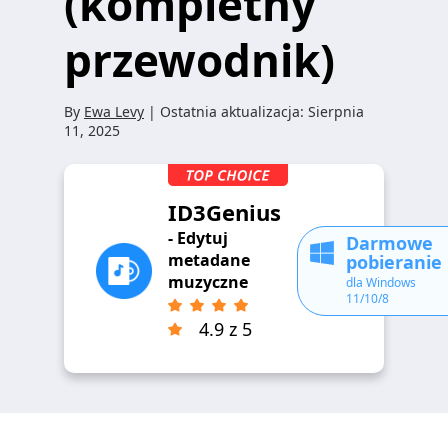
(kompletny
przewodnik)
By
Ewa Levy
| Ostatnia aktualizacja:
Sierpnia
11, 2025
ID3Genius
- Edytuj
Darmowe
metadane
pobieranie
muzyczne
dla Windows
11/10/8
4.9 z 5