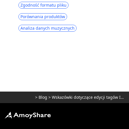
Zgodność formatu pliku
Porównania produktów
Analiza danych muzycznych
>
Blog
>
Wskazówki dotyczące edycji tagów ID3