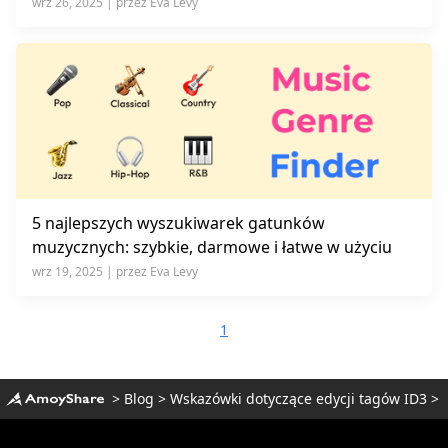
wrz 26, 2025 | przez Eva Levy
5 najlepszych wyszukiwarek gatunków
muzycznych: szybkie, darmowe i łatwe w użyciu
wrz 19, 2025 | przez Eva Levy
1
>
Blog
>
Wskazówki dotyczące edycji tagów ID3
>