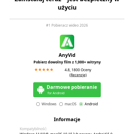
użyciu
#1 Pobieracz wideo 2026
AnyVid
Pobierz dowolny film z 1,000+ witryny
4.8,
1800
Oceny
(Recenzje)
Darmowe pobieranie
for Android
Windows
macOS
Android
Informacje
Kompatybilność: