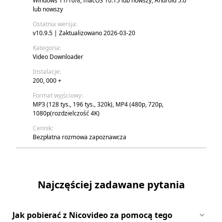
Windows 11/10/8, macOS 10.15 lub nowszy, Android 5.0
lub nowszy
Ostatnia wersja:
v10.9.5 | Zaktualizowano 2026-03-20
Kategoria:
Video Downloader
Instalacje:
200, 000 +
Format wyjściowy:
MP3 (128 tys., 196 tys., 320k), MP4 (480p, 720p,
1080p(rozdzielczość 4K)
Cennik:
Bezpłatna rozmowa zapoznawcza
Najczęściej zadawane pytania
Jak pobierać z Nicovideo za pomocą tego