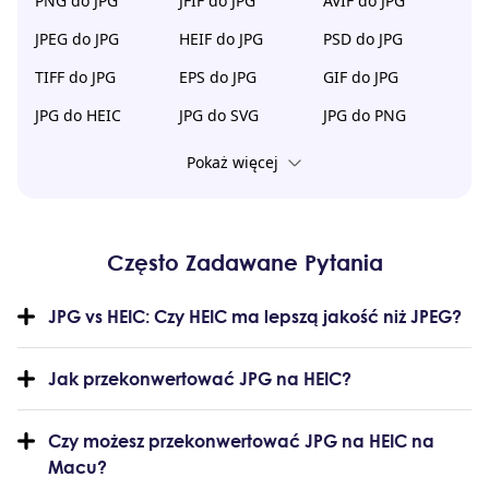
PNG do JPG
JFIF do JPG
AVIF do JPG
JPEG do JPG
HEIF do JPG
PSD do JPG
TIFF do JPG
EPS do JPG
GIF do JPG
JPG do HEIC
JPG do SVG
JPG do PNG
Pokaż więcej
Często Zadawane Pytania
JPG vs HEIC: Czy HEIC ma lepszą jakość niż JPEG?
Jak przekonwertować JPG na HEIC?
Czy możesz przekonwertować JPG na HEIC na
Macu?