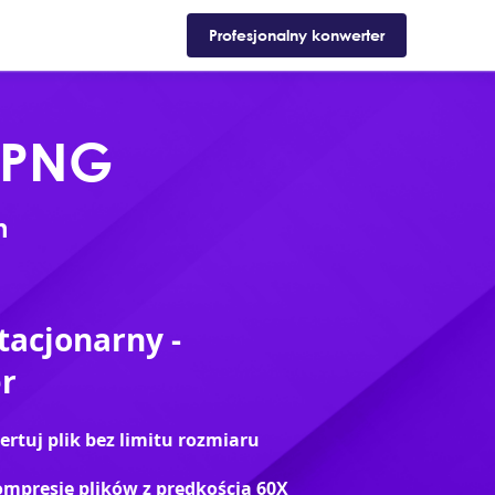
Wsparcie
Sklep
Blog
Profesjonalny konwerter
 PNG
h
acjonarny -
r
tuj plik bez limitu rozmiaru
mpresję plików z prędkością 60X