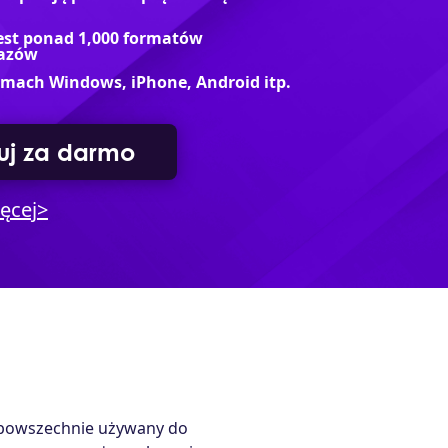
est ponad 1,000 formatów
razów
mach Windows, iPhone, Android itp.
j za darmo
ęcej>
st powszechnie używany do