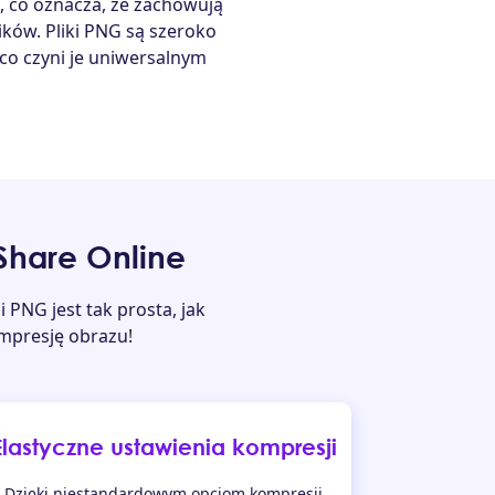
co oznacza, że ​​zachowują
ków. Pliki PNG są szeroko
co czyni je uniwersalnym
hare Online
 PNG jest tak prosta, jak
ompresję obrazu!
Elastyczne ustawienia kompresji
Dzięki niestandardowym opcjom kompresji