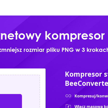
Online
Produkty
Pobierz
ernetowy kompresor
zmniejsz rozmiar pliku PNG w 3 krokac
Kompresor st
BeeConverte
Kompresuj/konwer
Włącz masową ko