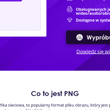
Obsługiwanych j
wideo/audio/ob
Dostępne w syste
Wypróbu
Dowiedz się wi
Co to jest PNG
fika sieciowa, to popularny format pliku obrazu, który je