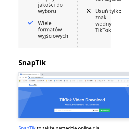
jakości do
wyboru
Usuń tylko
znak
Wiele
wodny
formatów
TikTok
wyjściowych
SnapTik
SnapTik
to także narzędzie online dla