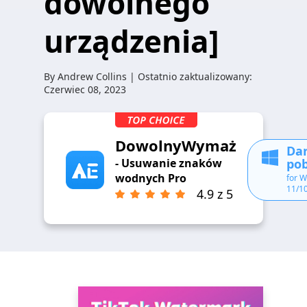
dowolnego
urządzenia]
By
Andrew Collins
| Ostatnio zaktualizowany:
Czerwiec 08, 2023
DowolnyWymaż
Da
pob
- Usuwanie znaków
wodnych Pro
for 
11/10
4.9 z 5