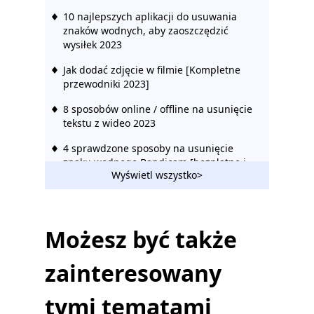
10 najlepszych aplikacji do usuwania
znaków wodnych, aby zaoszczędzić
wysiłek 2023
Jak dodać zdjęcie w filmie [Kompletne
przewodniki 2023]
8 sposobów online / offline na usunięcie
tekstu z wideo 2023
4 sprawdzone sposoby na usunięcie
znaku wodnego Bandicam [bezpłatne i
Wyświetl wszystko>
płatne]
6 najlepszych narzędzi do usuwania
znaków wodnych TikTok na iPhonie
[Niezawodne]
Możesz być także
[8 Sprawdzone sposoby] Usuń znak
zainteresowany
wodny z wideo bez rozmycia
Jak udostępnić film TikTok na
tymi tematami
Instagramie i Facebooku 2023