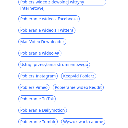
pomogą Ci złapać wideo online
Pobierz wideo z dowolnej witryny
internetowej
Top 6 programów do pobierania wideo
do pobierania filmów z sieci
Pobieranie wideo z Facebooka
6 Najlepsza wyszukiwarka i narzędzie do
Pobieranie wideo z Twittera
pobierania filmów [aplikacja i online]
Mac Video Downloader
8 niesamowitych sposobów łatwego
pobierania filmów z Internetu
Pobieranie wideo 4K
SaveFrom Alternative | Napraw nie
Usługi przesyłania strumieniowego
działa SaveFrom Net
5 najlepszych internetowych programów
Pobierz Instagram
KeepVid Pobierz
do pobierania filmów, które musisz znać
(2023)
Pobierz Vimeo
Pobieranie wideo Reddit
Czy Apowersoft jest bezpieczny? |
Pobieranie TikTok
Najlepsza alternatywa dla Apowersoft
2023
Pobieranie Dailymotion
5 najlepszych alternatywnych rozwiązań,
Pobieranie Tumblr
Wyszukiwarka anime
które warto wypróbować