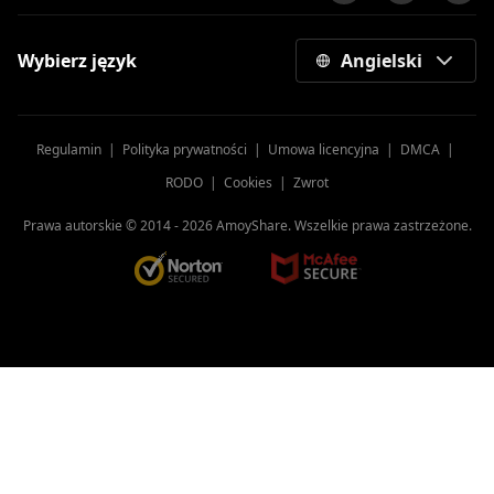
Wybierz język
Angielski
Regulamin
|
Polityka prywatności
|
Umowa licencyjna
|
DMCA
|
RODO
|
Cookies
|
Zwrot
Prawa autorskie © 2014 -
2026
AmoyShare. Wszelkie prawa zastrzeżone.