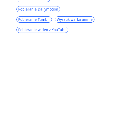
Najlepsze strony takie jak SolarMovie do
oglądania i pobierania filmów
Pobieranie Dailymotion
Hulu vs Amazon Prime: porównanie
Pobieranie Tumblr
Wyszukiwarka anime
kompleksowe [2023]
Pobieranie wideo z YouTube
Top 5 witryn takich jak Tubi TV: bezpłatne
filmy z filmami online [2023]
Disney Plus vs Netflix: Kompleksowe
porównanie [2023]
Philo vs Sling: 5 rzeczy, których nie
możesz przegapić [2023]
Mixer vs Twitch [Jak pobierać filmy z gier
za darmo]
Fubo vs Sling: która jest najlepszą
alternatywą dla kabla
Amazon Prime vs Netflix: strumieniowe
przesyłanie wideo