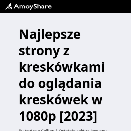
Najlepsze
strony z
kreskówkami
do oglądania
kreskówek w
1080p [2023]
By
Andrew Collins
| Ostatnio zaktualizowany: