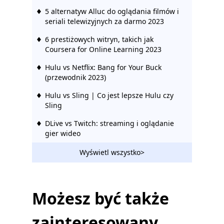
5 alternatyw Alluc do oglądania filmów i
seriali telewizyjnych za darmo 2023
6 prestiżowych witryn, takich jak
Coursera for Online Learning 2023
Hulu vs Netflix: Bang for Your Buck
(przewodnik 2023)
Hulu vs Sling | Co jest lepsze Hulu czy
Sling
DLive vs Twitch: streaming i oglądanie
gier wideo
10 najlepszych alternatyw dla popcornu
Wyświetl wszystko>
na wszystkich platformach
Witryny takie jak Vumoo: bezpłatne i
stabilne witryny do przesyłania
Możesz być także
strumieniowego wideo
zainteresowany
Strony takie jak FMovies | Pobierz z