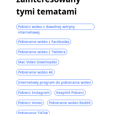
Alternatywy FMovies
tymi tematami
10 najlepszych alternatyw KimCartoon do
oglądania kreskówek 2023
10 najlepszych alternatyw telewizyjnych
Pobierz wideo z dowolnej witryny
do terrarium | 2023 Najnowsze
internetowej
Top 6 darmowych stron takich jak 123
Pobieranie wideo z Facebooka
filmy [2023]
Pobieranie wideo z Twittera
5 najpopularniejszych koreańskich witryn
dramatycznych z angielskimi napisami,
Mac Video Downloader
które pokochasz
Pobieranie wideo 4K
Top 6 alternatyw Primewire [najlepsze
darmowe strony, takie jak Primewire]
Internetowy program do pobierania wideo
Najlepsze strony, takie jak Udemy do e-
learningu [2023]
Pobierz Instagram
KeepVid Pobierz
Top 5 alternatyw TVMuse [Jak pobierać
Pobierz Vimeo
Pobieranie wideo Reddit
filmy]
Pobieranie TikTok