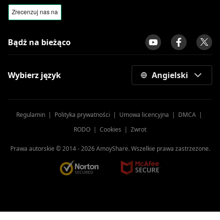
witryn do oglądania sportu online
10 aplikacji, takich jak Snapchat |
Najlepsze aplikacje do obsługi
Bądż na bieżąco
wiadomości błyskawicznych i filtrów
twarzy
Wybierz język
Angielski
Regulamin
|
Polityka prywatności
|
Umowa licencyjna
|
DMCA
|
RODO
|
Cookies
|
Zwrot
Prawa autorskie © 2014 -
2026
AmoyShare. Wszelkie prawa zastrzeżone.