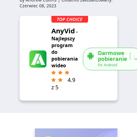
Czerwiec 08, 2023
AnyVid
-
Najlepszy
program
do
Darmowe
pobieranie
pobierania
wideo
for Android
4.9
z 5