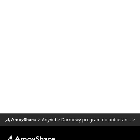
Najlepsza alternatywa Hulu dla
transmisji na żywo TV
6 Najlepsza alternatywa dla Twitcha -
witryny do przesyłania strumieniowego,
takie jak Twitch
4 najlepsze alternatywy dla PlayStation
Vue do przesyłania strumieniowego
wideo
Najlepsze 4 alternatywy dla Sling TV
(Ready to Cut Cord)
Najlepsza alternatywa dla Netflixa do
oglądania filmów typu binge [2023]
Bezpieczna i bezpłatna alternatywa dla
Putlockera [Nie możesz przegapić 2023]
10 najlepszych alternatyw
>
AnyVid
>
Darmowy program do pobierania wideo
>
FirstRowSports, które musisz znać
Niesamowita alternatywa YesMovies do