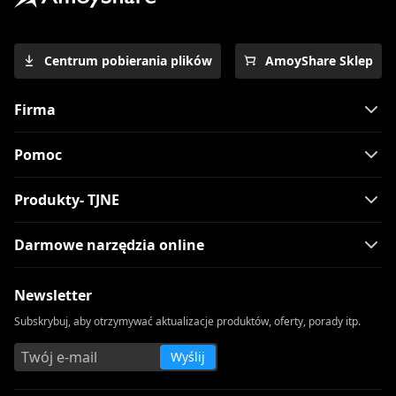
oglądania filmów [2023]
9 Best WatchSeries Alternatywa dla
oglądania seriali telewizyjnych
Centrum pobierania plików
AmoyShare Sklep
10 najlepszych alternatyw CouchTunera,
Firma
które sprawdzą się w 2023 roku
10 najlepszych alternatyw KissCartoon:
Pomoc
[wykonalne w 2023 r.]
11 najlepszych witryn do oglądania
Produkty- TJNE
kreskówek online za darmo [2023]
Rozwiązania problemu niepowodzenia
Darmowe narzędzia online
odtwarzania Hulu [najnowsze w 2023 r.]
10 witryn, takich jak WorldStarHipHop,
Newsletter
których nie chcesz przegapić
Subskrybuj, aby otrzymywać aktualizacje produktów, oferty, porady itp.
Skillshare vs. Udemy: który z nich jest
odpowiedni dla Ciebie?
Wyślij
Alternatywy VIPBox: 14 najlepszych