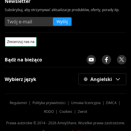
Newsletter
Subskrybuj, aby otrzymywać aktualizacje produktów, oferty, porady itp.
Wyślij
Bądż na bieżąco
Wybierz język
Angielski
Regulamin
|
Polityka prywatności
|
Umowa licencyjna
|
DMCA
|
RODO
|
Cookies
|
Zwrot
Prawa autorskie © 2014 -
2026
AmoyShare. Wszelkie prawa zastrzeżone.