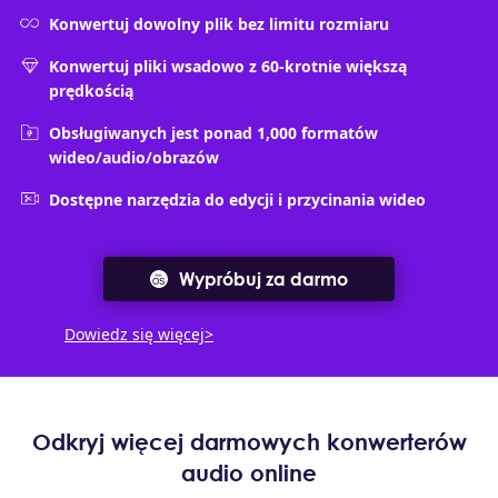
Konwertuj dowolny plik bez limitu rozmiaru
Konwertuj pliki wsadowo z 60-krotnie większą
prędkością
Obsługiwanych jest ponad 1,000 formatów
wideo/audio/obrazów
Dostępne narzędzia do edycji i przycinania wideo
Wypróbuj za darmo
Dowiedz się więcej>
Odkryj więcej darmowych konwerterów
audio online