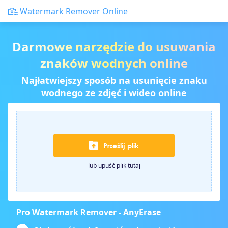
Watermark Remover Online
Darmowe narzędzie do usuwania
znaków wodnych online
Najłatwiejszy sposób na usunięcie znaku
wodnego ze zdjęć i wideo online
Prześlij plik
lub upuść plik tutaj
Pro Watermark Remover - AnyErase