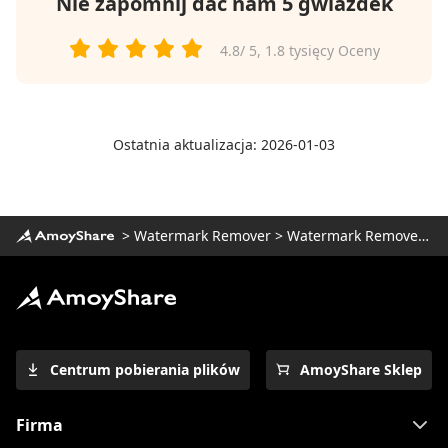
Nie zapomnij dać nam 5 gwiazdek
4.8
/ 5,
1.8 tysięcy
Oceny
Ostatnia aktualizacja: 2026-01-03
>
Watermark Remover
>
Watermark Remover Online
Centrum pobierania plików
AmoyShare Sklep
Firma