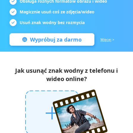
Obsługa różnych formatów obrazu i wideo
Magicznie usuń coś ze zdjęcia/wideo
Usuń znak wodny bez rozmycia
Wypróbuj za darmo
Więcej
>
Jak usunąć znak wodny z telefonu i
wideo online?