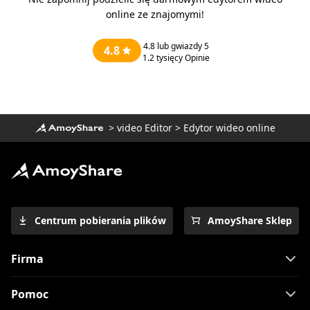
online ze znajomymi!
4.8
lub gwiazdy 5
4.8
1.2 tysięcy
Opinie
>
video Editor
>
Edytor wideo online
Centrum pobierania plików
AmoyShare Sklep
Firma
Pomoc