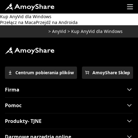
Kup AnyVid dla Windows
Przełącz na Maca
Przejdź na Androida
>
AnyVid
>
Kup AnyVid dla Windows
Centrum pobierania plików
AmoyShare Sklep
Firma
Pomoc
Produkty- TJNE
Darmowe narzędzia online